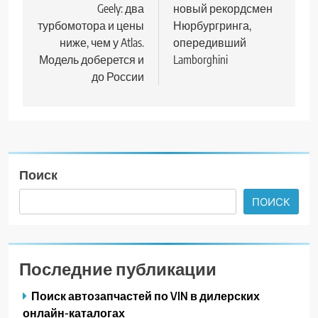
Geely: два
новый рекордсмен
записям
турбомотора и цены
Нюрбургринга,
ниже, чем у Atlas.
опередивший
Модель доберется и
Lamborghini
до России
Поиск
ПОИСК
Последние публикации
Поиск автозапчастей по VIN в дилерских
онлайн-каталогах