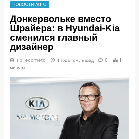
НОВОСТИ АВТО
Донкервольке вместо
Шрайера: в Hyundai-Kia
сменился главный
дизайнер
sib_ecometal
4 года тому назад
0
1
минуты