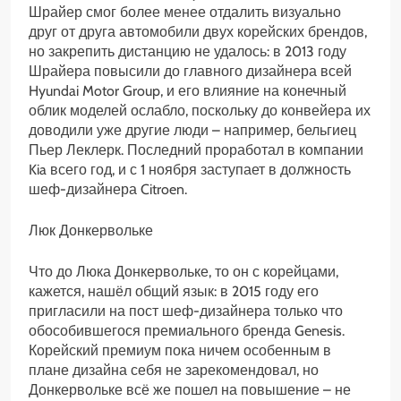
Шрайер смог более менее отдалить визуально
друг от друга автомобили двух корейских брендов,
но закрепить дистанцию не удалось: в 2013 году
Шрайера повысили до главного дизайнера всей
Hyundai Motor Group, и его влияние на конечный
облик моделей ослабло, поскольку до конвейера их
доводили уже другие люди – например, бельгиец
Пьер Леклерк. Последний проработал в компании
Kia всего год, и с 1 ноября заступает в должность
шеф-дизайнера Citroen.
Люк Донкервольке
Что до Люка Донкервольке, то он с корейцами,
кажется, нашёл общий язык: в 2015 году его
пригласили на пост шеф-дизайнера только что
обособившегося премиального бренда Genesis.
Корейский премиум пока ничем особенным в
плане дизайна себя не зарекомендовал, но
Донкервольке всё же пошел на повышение – не