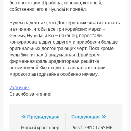
без протекции Шрайера, конечно, который,
собственно, его в Hyundai и привёл.
Будем надеяться, что Донкервольке хватит таланта
и влияния, чтобы все три корейских марки –
Genesis, Hyundai и Kia – наконец, перестали
конкурировать друг с другом и приобрели больше
оригинальных долгоиграющих черт. Пока кроме
«улыбки тигра» (придуманная Шрайером
фирменная фальшрадиаторная решётка
автомобилей Kia) входить в анналы истории
мирового автодизайна особенно нечему.
Источник
Спасибо за чтение!
Навигация
Предыдущая:
Следующая:
по
Новый кроссовер
Porsche 911 GT2 RS MR –