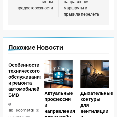
меры
направления,
предосторожности
маршруты и
правила перелёта
Похожие Новости
Особенности
технического
обслуживания
и ремонта
автомобилей
Актуальные
Дыхательные
БМВ
профессии
контуры
и
для
sib_ecometal
3
направления
вентиляции
недели тому
для онлайн-
и