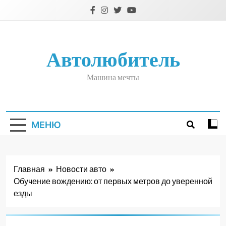
Перейти
к
содержимому
Автолюбитель
Машина мечты
МЕНЮ
Главная
Новости авто
Обучение вождению: от первых метров до уверенной
езды