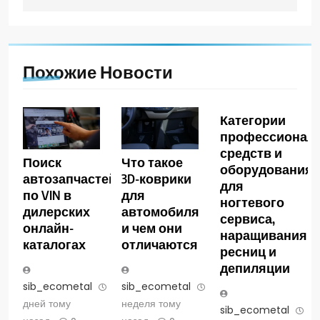
Похожие Новости
Категории
профессионал
средств и
Поиск
Что такое
оборудования
автозапчастей
3D-коврики
для
по VIN в
для
ногтевого
дилерских
автомобиля
сервиса,
онлайн-
и чем они
наращивания
каталогах
отличаются
ресниц и
депиляции
sib_ecometal
6
sib_ecometal
1
дней тому
неделя тому
sib_ecometal
4