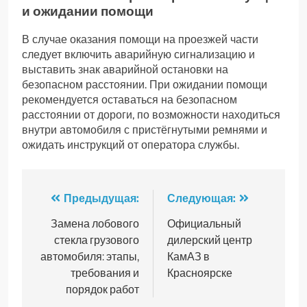
и ожидании помощи
В случае оказания помощи на проезжей части
следует включить аварийную сигнализацию и
выставить знак аварийной остановки на
безопасном расстоянии. При ожидании помощи
рекомендуется оставаться на безопасном
расстоянии от дороги, по возможности находиться
внутри автомобиля с пристёгнутыми ремнями и
ожидать инструкций от оператора службы.
Навигация
Предыдущая:
Следующая:
по
Замена лобового
Официальный
стекла грузового
дилерский центр
записям
автомобиля: этапы,
КамАЗ в
требования и
Красноярске
порядок работ