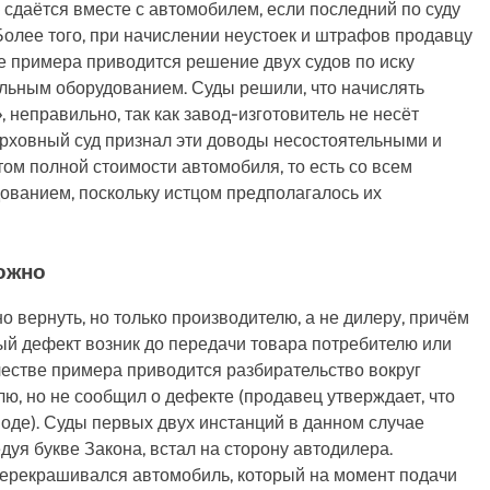
» сдаётся вместе с автомобилем, если последний по суду
Более того, при начислении неустоек и штрафов продавцу
е примера приводится решение двух судов по иску
льным оборудованием. Суды решили, что начислять
 неправильно, так как завод-изготовитель не несёт
ерховный суд признал эти доводы несостоятельными и
ом полной стоимости автомобиля, то есть со всем
ованием, поскольку истцом предполагалось их
можно
 вернуть, но только производителю, а не дилеру, причём
ный дефект возник до передачи товара потребителю или
честве примера приводится разбирательство вокруг
лю, но не сообщил о дефекте (продавец утверждает, что
аводе). Суды первых двух инстанций в данном случае
дуя букве Закона, встал на сторону автодилера.
перекрашивался автомобиль, который на момент подачи