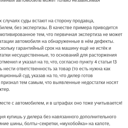
нтийный автомобиль может только независимая
ых случаях суды встают на сторону продавца,
лем, без экспертизы. В качестве примера приводится
мотивированное тем, что первичная экспертиза не может
луатации автомобиля на обнаруженные в нём дефекты.
оскольку гарантийный срок на машину ещё не истёк и
статки несущественные, то оснований для расторжения
тменил и указал на то, что, согласно пункту 4 статьи 13
 нести ответственность за товар (то есть нужна как
ционный суд, указав на то, что дилер готов
 признал тем самым, что выявленные недостатки носят
ктер.
сте с автомобилем, и в штрафах оно тоже учитывается!
ня купишь у дилера без навязанного дополнительного
мние шины, болты-секретки, «мухобойка» на капоте,