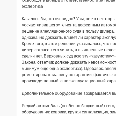
Освободить дилера от ответственности за гара
экспертиза
Казалось бы, это очевидно? Увы, нет: в некотор
«осчастливившего» клиента дефектным автомоби
решение апелляционного суда в пользу дилера, 
однозначно доказать, влияет ли характер эксп
Кроме того, в этом решении указывалось, что п
дилер согласен его чинить, а выявленные недо
сделки нет. Верховных суд всю эту «казуистику» о
Закона, ответчик должен доказать невозможность
минимум ещё одна экспертиза). Вдобавок, апелля
ремонтировать машину по гарантии, фактически
производственный, а не эксплуатационный хара
Дополнительное оборудование возвращается вме
Редкий автомобиль (особенно бюджетный) сегод
оборудования: коврики, крутая сигнализация, зи