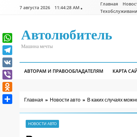
Перейти
Главная
Новос
7 августа 2026
11:44:29 AM
к
Техобслуживани
содержимому
Автолюбитель
Машина мечты
WhatsApp
Telegram
АВТОРАМ И ПРАВООБЛАДАТЕЛЯМ
КАРТА СА
VK
Viber
Odnoklassniki
Главная
Новости авто
В каких случаях можн
Отправить
НОВОСТИ АВТО