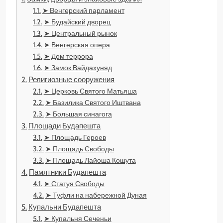
➤ Венгерский парламент
➤ Будайский дворец
➤ Центральный рынок
➤ Венгерская опера
➤ Дом террора
➤ Замок Вайдахуняд
Религиозные сооружения
➤ Церковь Святого Матьяша
➤ Базилика Святого Иштвана
➤ Большая синагога
Площади Будапешта
➤ Площадь Героев
➤ Площадь Свободы
➤ Площадь Лайоша Кошута
Памятники Будапешта
➤ Статуя Свободы
➤ Туфли на набережной Дуная
Купальни Будапешта
➤ Купальня Сеченьи