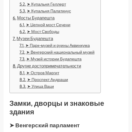
➤ Купальня Геллерт
➤ Купальня Палатинус
Мосты Будапешта
➤ Цепной мост Сечени
➤ Мост Свободы
Музеи Будапешта
➤ Парк-музей и руины Аквинкума
➤ Венгерский национальный музей
➤ Музей истории Будапешта
Другие достопримечательности
➤ Остров Маргит
➤ Проспект Андраши
➤ Улица Ваци
Замки, дворцы и знаковые
здания
➤ Венгерский парламент