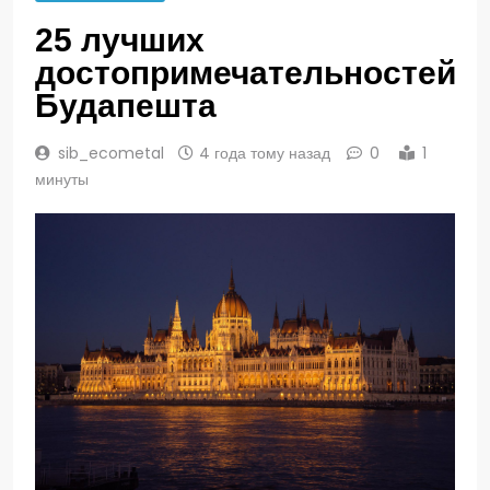
25 лучших
достопримечательностей
Будапешта
sib_ecometal
4 года тому назад
0
1
минуты