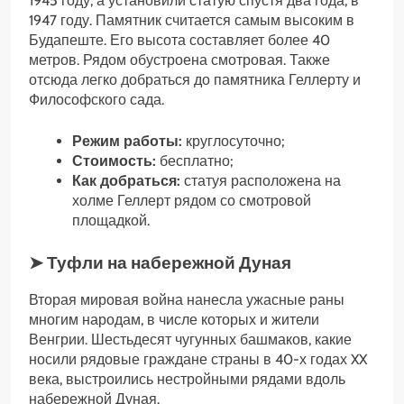
1945 году, а установили статую спустя два года, в
1947 году. Памятник считается самым высоким в
Будапеште. Его высота составляет более 40
метров. Рядом обустроена смотровая. Также
отсюда легко добраться до памятника Геллерту и
Философского сада.
Режим работы:
круглосуточно;
Стоимость:
бесплатно;
Как добраться:
статуя расположена на
холме Геллерт рядом со смотровой
площадкой.
➤ Туфли на набережной Дуная
Вторая мировая война нанесла ужасные раны
многим народам, в числе которых и жители
Венгрии. Шестьдесят чугунных башмаков, какие
носили рядовые граждане страны в 40-х годах XX
века, выстроились нестройными рядами вдоль
набережной Дуная.