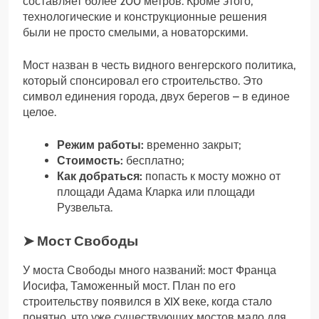
составляет более 200 метров. Кроме этого,
технологические и конструкционные решения
были не просто смелыми, а новаторскими.
Мост назван в честь видного венгерского политика,
который спонсировал его строительство. Это
символ единения города, двух берегов – в единое
целое.
Режим работы:
временно закрыт;
Стоимость:
бесплатно;
Как добраться:
попасть к мосту можно от
площади Адама Кларка или площади
Рузвельта.
➤ Мост Свободы
У моста Свободы много названий: мост Франца
Иосифа, Таможенный мост. План по его
строительству появился в XIX веке, когда стало
понятно, что уже существующих мостов мало для