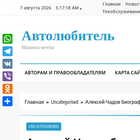
Перейти
Главная
Новос
7 августа 2026
5:17:19 AM
к
Техобслуживани
содержимому
Автолюбитель
Машина мечты
WhatsApp
Telegram
АВТОРАМ И ПРАВООБЛАДАТЕЛЯМ
КАРТА СА
VK
Viber
Odnoklassniki
Главная
Uncategorised
Алексей Чадов биограф
Отправить
UNCATEGORISED