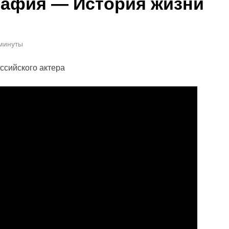
рафия — История жизни
 минуты