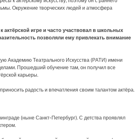
есы к актёрскому искусству, поэтому он с раннего
льмы. Окружение творческих людей и атмосфера
к актёрской игре и часто участвовал в школьных
ыразительность позволяли ему привлекать внимание
кую Академию Театрального Искусства (РАТИ) имени
делами. Прошедший обучение там, он получил все
ёрской карьеры.
приносить радость и впечатления своим талантом актёра.
енинграде (ныне Санкт-Петербург). С детства проявлял
ктером.