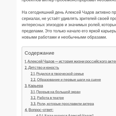
На сегодняшний день Алексей Чадов активно пр
сериалах, не устаёт удивлять зрителей своей п
интересных эпизодов и значимых ролей, которые
пределами. Это только начало его яркой карьер
новыми работами и необычными образами.
Содержание
Алексей Чадов — история жизни российского акте
Детство и юность
Родился в творческой семье
Образование и первые шаги на сцене
Карьера
Прорыв на большой экран
Работа в театре
Роли, которые прославили актера
Вопрос-ответ:
Когда родился Алексей Чадов?