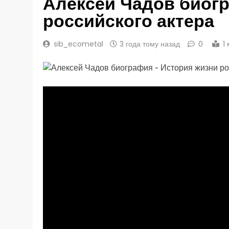
Алексей Чадов биог
российского актера
sib_ecometal
3 года тому назад
0
1