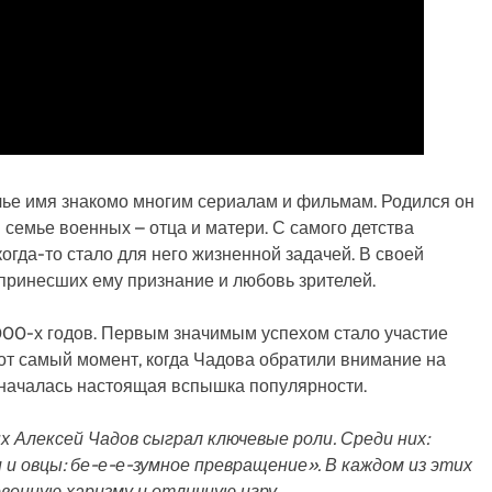
 чье имя знакомо многим сериалам и фильмам. Родился он
в семье военных – отца и матери. С самого детства
когда-то стало для него жизненной задачей. В своей
 принесших ему признание и любовь зрителей.
000-х годов. Первым значимым успехом стало участие
тот самый момент, когда Чадова обратили внимание на
а началась настоящая вспышка популярности.
х Алексей Чадов сыграл ключевые роли. Среди них:
и овцы: бе-е-е-зумное превращение». В каждом из этих
енную харизму и отличную игру.