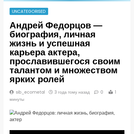
UNCATEGORISED
Андрей Федорцов —
биография, личная
жизнь и успешная
карьера актера,
прославившегося своим
талантом и множеством
ярких ролей
sib_ecometal
3 года тому назад
0
1
минуты