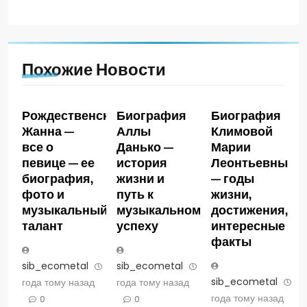
Похожие Новости
Рождественская
Биография
Биография
Жанна —
Аллы
Климовой
все о
Данько —
Марии
певице — ее
история
Леонтьевны
биография,
жизни и
— годы
фото и
путь к
жизни,
музыкальный
музыкальному
достижения,
талант
успеху
интересные
факты
sib_ecometal
3
sib_ecometal
3
sib_ecometal
3
года тому назад
года тому назад
года тому назад
0
0