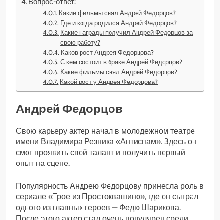
Вопрос-ответ:
Какие фильмы снял Андрей Федорцов?
Где и когда родился Андрей Федорцов?
Какие награды получил Андрей Федорцов за
свою работу?
Каков рост Андрея Федорцова?
С кем состоит в браке Андрей Федорцов?
Какие фильмы снял Андрей Федорцов?
Какой рост у Андрея Федорцова?
Андрей Федорцов
Свою карьеру актер начал в молодежном театре
имени Владимира Резника «Антиспам». Здесь он
смог проявить свой талант и получить первый
опыт на сцене.
Популярность Андрею Федорцову принесла роль в
сериале «Трое из Простоквашино», где он сыграл
одного из главных героев — Федю Шарикова.
После этого актер стал очень популярен среди