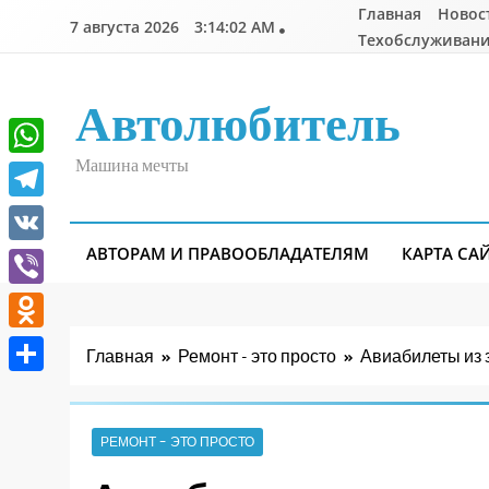
Перейти
Главная
Новос
7 августа 2026
3:14:03 AM
к
Техобслуживани
содержимому
Автолюбитель
Машина мечты
WhatsApp
Telegram
АВТОРАМ И ПРАВООБЛАДАТЕЛЯМ
КАРТА СА
VK
Viber
Odnoklassniki
Главная
Ремонт - это просто
Авиабилеты из 
Отправить
РЕМОНТ - ЭТО ПРОСТО