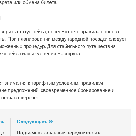
рата или обмена билета.
й
верить статус рейса, пересмотреть правила провоза
нты. При планировании международной поездки следует
аможенных процедур. Для стабильного путешествия
жки рейса или изменения маршрута.
ет внимания к тарифным условиям, правилам
ение предложений, своевременное бронирование и
блегчают перелёт.
я:
Следующая:
до
Подъемник канавный передвижной и