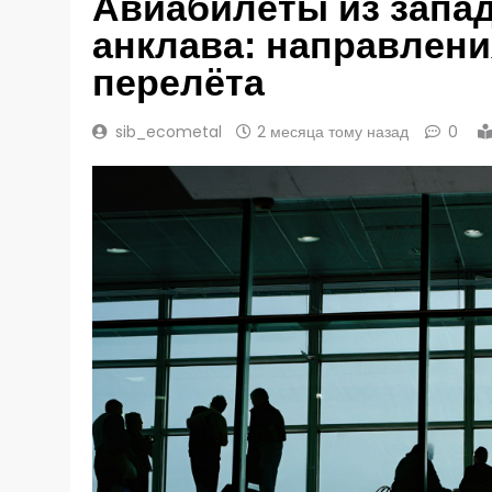
Авиабилеты из запад
анклава: направлени
перелёта
sib_ecometal
2 месяца тому назад
0