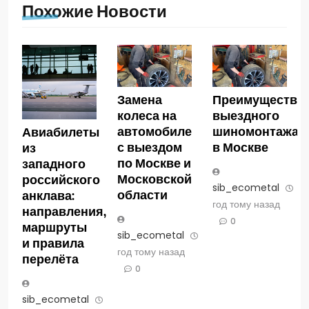
Похожие Новости
Замена
Преимущества
колеса на
выездного
автомобиле
шиномонтажа
Авиабилеты
с выездом
в Москве
из
по Москве и
западного
Московской
российского
sib_ecometal
1
области
анклава:
год тому назад
направления,
0
маршруты
sib_ecometal
1
и правила
год тому назад
перелёта
0
sib_ecometal
2