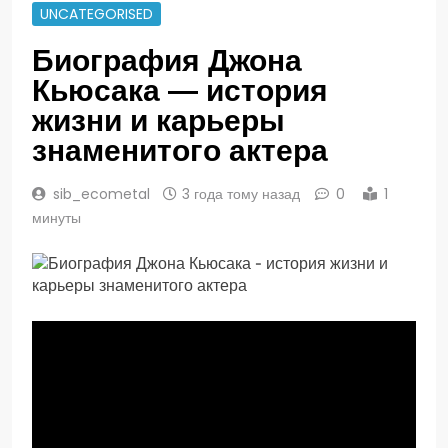
UNCATEGORISED
Биография Джона
Кьюсака — история
жизни и карьеры
знаменитого актера
sib_ecometal
3 года тому назад
0
1
минуты