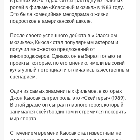
в ранних 80-х годах. Он сыграл одну из главных
ролей в фильме «Классный мюзикл» в 1983 году.
Это была комедийная мелодрама о жизни
подростков в американской школе.
После своего успешного дебюта в «Классном
мюзикле», Кьюсак стал популярным актером и
получил множество предложений от
кинопродюсеров. Однако, он выбирал только те
проекты, которые, по его мнению, имели высокий
культурный потенциал и отличались качественным
сценарием.
Один из самых знаменитых фильмов, в которых
Джон Кьюсак сыграл роль, это «Скейтеры» (1989).
В этой драме он сыграл главного героя, который
занимался скейтбордингом и стремился покорить
мир спорта.
С течением времени Кьюсак стал известным не
только как актер, но и как продюсер и сценарист.