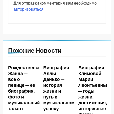
Для отправки комментария вам необходимо
авторизоваться
.
Похожие Новости
Рождественская
Биография
Биография
Жанна —
Аллы
Климовой
все о
Данько —
Марии
певице — ее
история
Леонтьевны
биография,
жизни и
— годы
фото и
путь к
жизни,
музыкальный
музыкальному
достижения,
талант
успеху
интересные