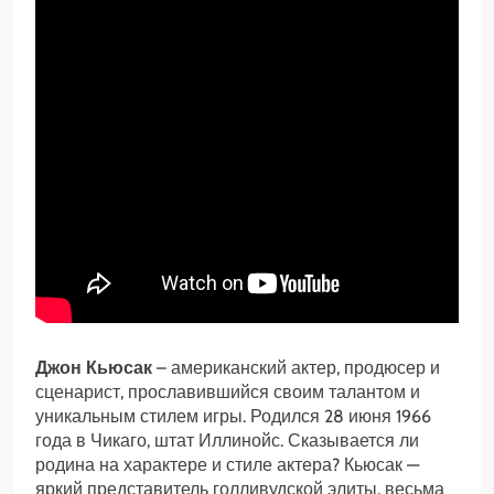
Джон Кьюсак
– американский актер, продюсер и
сценарист, прославившийся своим талантом и
уникальным стилем игры. Родился 28 июня 1966
года в Чикаго, штат Иллинойс. Сказывается ли
родина на характере и стиле актера? Кьюсак —
яркий представитель голливудской элиты, весьма