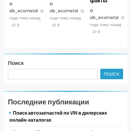
факты
sib_ecometal
3
sib_ecometal
3
sib_ecometal
3
года тому назад
года тому назад
года тому назад
0
0
0
Поиск
ПОИСК
Последние публикации
Поиск автозапчастей по VIN в дилерских
онлайн-каталогах