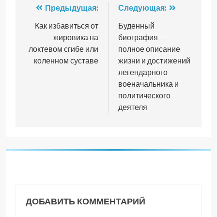
Навигация
Предыдущая:
Следующая:
по
Как избавиться от
Буденный
жировика на
биография —
записям
локтевом сгибе или
полное описание
коленном суставе
жизни и достижений
легендарного
военачальника и
политического
деятеля
ДОБАВИТЬ КОММЕНТАРИЙ