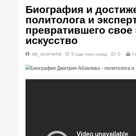
Биография и достиж
политолога и экспер
превратившего свое 
искусство
sib_ecometal
3 года тому назад
0
1