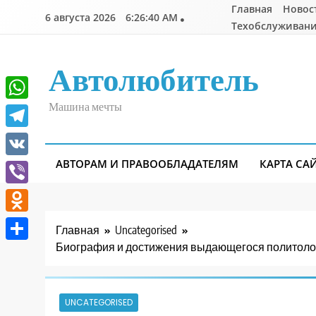
Перейти
Главная
Новос
6 августа 2026
6:26:40 AM
к
Техобслуживани
содержимому
Автолюбитель
Машина мечты
WhatsApp
Telegram
АВТОРАМ И ПРАВООБЛАДАТЕЛЯМ
КАРТА СА
VK
Viber
Odnoklassniki
Главная
Uncategorised
Биография и достижения выдающегося политолога
Отправить
UNCATEGORISED