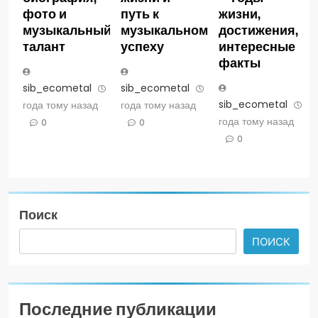
фото и
путь к
жизни,
музыкальный
музыкальному
достижения,
талант
успеху
интересные
факты
sib_ecometal
3
sib_ecometal
3
sib_ecometal
3
года тому назад
года тому назад
года тому назад
0
0
0
Поиск
ПОИСК
Последние публикации