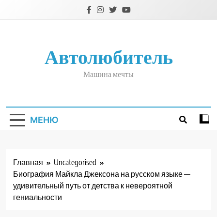
Перейти
к
содержимому
Автолюбитель
Машина мечты
МЕНЮ
Главная
Uncategorised
Биография Майкла Джексона на русском языке —
удивительный путь от детства к невероятной
гениальности