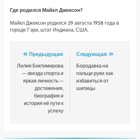
Где родился Майкл Джексон?
Майкл Джексон родился 29 августа 1958 года в
городе Гэри, штат Индиана, США.
Навигация
Предыдущая:
Следующая:
по
Лилия Биктимирова
Бородавка на
— звезда спорта и
пальце руки: как
записям
яркая личность —
избавиться от
достижения,
шипицы
биография и
история её пути к
успеху