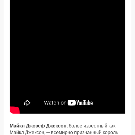
Майкл Джозеф Джексон
, более известный как
Майкл Джексон, — всемирно признанный король