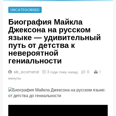
UNCATEGORISED
Биография Майкла
Джексона на русском
языке — удивительный
путь от детства к
невероятной
гениальности
sib_ecometal
3 года тому назад
0
1
минуты