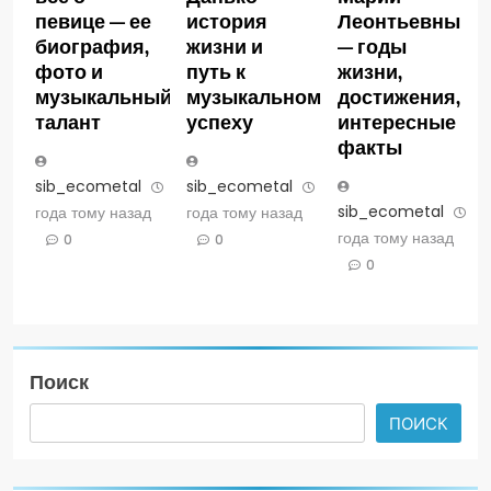
певице — ее
история
Леонтьевны
биография,
жизни и
— годы
фото и
путь к
жизни,
музыкальный
музыкальному
достижения,
талант
успеху
интересные
факты
sib_ecometal
3
sib_ecometal
3
sib_ecometal
3
года тому назад
года тому назад
года тому назад
0
0
0
Поиск
ПОИСК