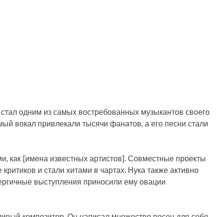
н стал одним из самых востребованных музыкантов своего
мый вокал привлекали тысячи фанатов, а его песни стали
и, как [имена известных артистов]. Совместные проекты
 критиков и стали хитами в чартах. Нука также активно
энергичные выступления приносили ему овации
тливый композитор. Он написал множество песен для себя