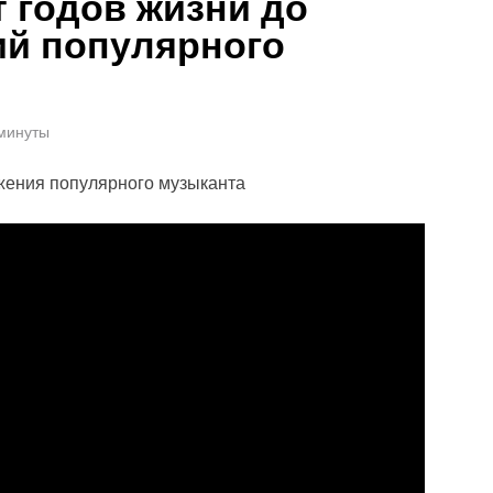
 годов жизни до
ий популярного
 минуты