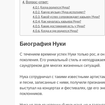
Вопрос-ответ:
Когда родился Нука?
Какую музыку Нука исполняет?
Какой успех сопровождает карьеру Нуки?
Как началась карьера Нуки?
Какие достижения есть у Нуки?
Когда и где родился Нука?
Биография Нуки
С течением времени успех Нуки только рос, и о
поколения. Его уникальный стиль и неподражае
саундтреком для многих жизненных ситуаций.
Нука сотрудничал с такими известными артистам
и песни, записанные с ними, получили признание
выступал на концертах и фестивалях, где его 
поклонников.
Нука не только успешный музыкант, но и талан