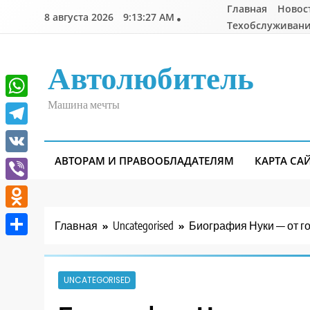
Перейти
Главная
Новос
8 августа 2026
9:13:27 AM
к
Техобслуживани
содержимому
Автолюбитель
Машина мечты
WhatsApp
Telegram
АВТОРАМ И ПРАВООБЛАДАТЕЛЯМ
КАРТА СА
VK
Viber
Odnoklassniki
Главная
Uncategorised
Биография Нуки — от г
Отправить
UNCATEGORISED