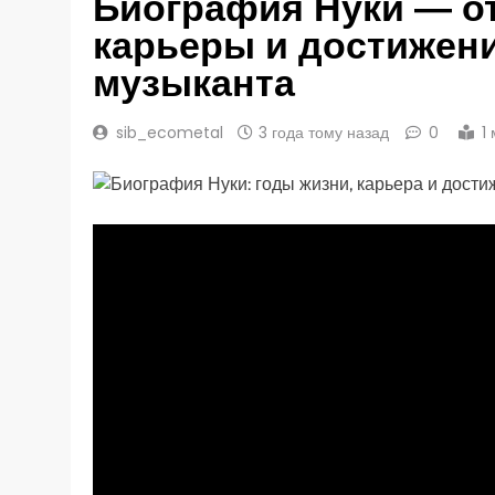
Биография Нуки — от
карьеры и достижен
музыканта
sib_ecometal
3 года тому назад
0
1