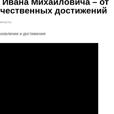
 Ивана Михайловича – от
ичественных достижений
 минуты