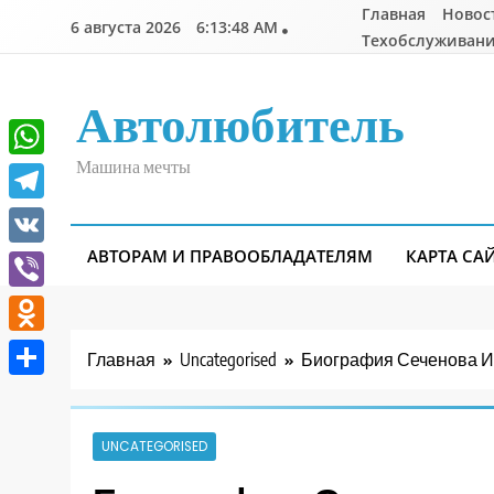
Перейти
Главная
Новос
6 августа 2026
6:13:49 AM
к
Техобслуживани
содержимому
Автолюбитель
Машина мечты
WhatsApp
Telegram
АВТОРАМ И ПРАВООБЛАДАТЕЛЯМ
КАРТА СА
VK
Viber
Odnoklassniki
Главная
Uncategorised
Биография Сеченова Ив
Отправить
UNCATEGORISED