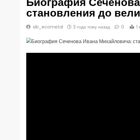
Биография Сеченова
становления до вел
sib_ecometal
3 года тому назад
0
1