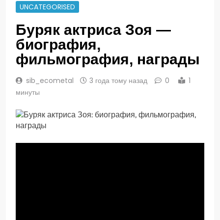
UNCATEGORISED
Буряк актриса Зоя —
биография,
фильмография, награды
sib_ecometal
3 года тому назад
0
1
минуты