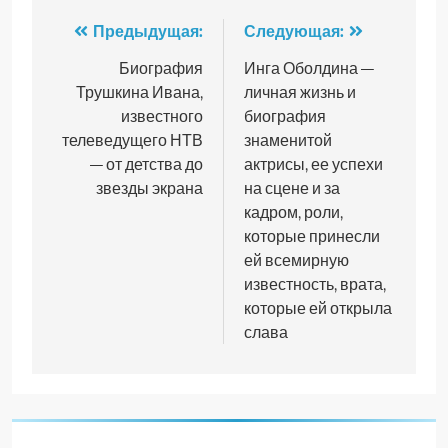
Навигация
Предыдущая:
Следующая:
по
Биография
Инга Оболдина —
Трушкина Ивана,
личная жизнь и
записям
известного
биография
телеведущего НТВ
знаменитой
— от детства до
актрисы, ее успехи
звезды экрана
на сцене и за
кадром, роли,
которые принесли
ей всемирную
известность, врата,
которые ей открыла
слава