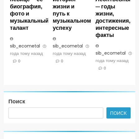
биография,
жизни и
— годы
фото и
путь к
жизни,
музыкальный
музыкальному
достижения,
талант
успеху
интересные
факты
sib_ecometal
3
sib_ecometal
3
sib_ecometal
3
года тому назад
года тому назад
года тому назад
0
0
0
Поиск
ПОИСК