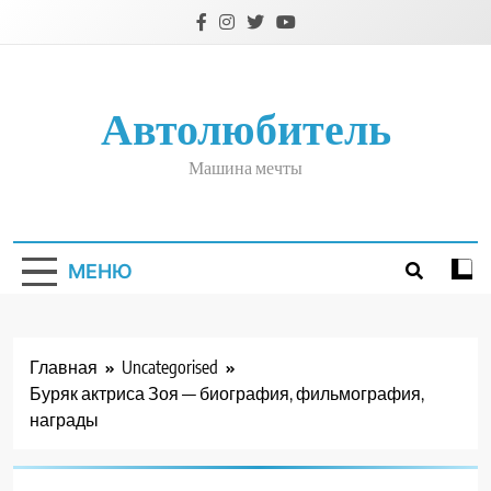
Перейти
к
содержимому
Автолюбитель
Машина мечты
МЕНЮ
Главная
Uncategorised
Буряк актриса Зоя — биография, фильмография,
награды