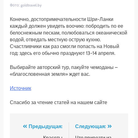
Фото: goldtravel.by
Конечно, достопримечательности Шри-Ланки
каждый должен увидеть воочию: побродить по ее
белоснежным пескам, полюбоваться океанической
водой, отведать местную острую кухню.
Счастливчики как раз смогли попасть на Новый
год: здесь его обычно празднуют 13-14 апреля.
Выбирайте авторский тур, пакуйте чемоданы –
«благословенная земля» ждет вас.
Источник
Спасибо за чтение статей на нашем сайте
Навигация
Предыдущая:
Следующая:
Красоты
Что привезти из