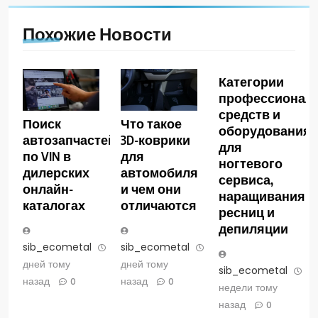
Похожие Новости
Категории
профессионал
средств и
Поиск
Что такое
оборудования
автозапчастей
3D-коврики
для
по VIN в
для
ногтевого
дилерских
автомобиля
сервиса,
онлайн-
и чем они
наращивания
каталогах
отличаются
ресниц и
депиляции
sib_ecometal
5
sib_ecometal
7
дней тому
дней тому
sib_ecometal
4
назад
назад
0
0
недели тому
назад
0