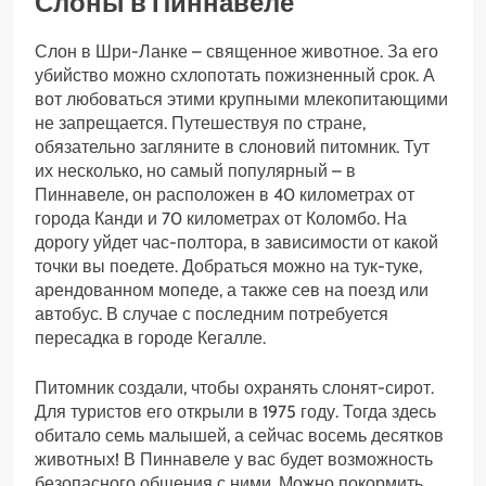
Слоны в Пиннавеле
Слон в Шри-Ланке – священное животное. За его
убийство можно схлопотать пожизненный срок. А
вот любоваться этими крупными млекопитающими
не запрещается. Путешествуя по стране,
обязательно загляните в слоновий питомник. Тут
их несколько, но самый популярный – в
Пиннавеле, он расположен в 40 километрах от
города Канди и 70 километрах от Коломбо. На
дорогу уйдет час-полтора, в зависимости от какой
точки вы поедете. Добраться можно на тук-туке,
арендованном мопеде, а также сев на поезд или
автобус. В случае с последним потребуется
пересадка в городе Кегалле.
Питомник создали, чтобы охранять слонят-сирот.
Для туристов его открыли в 1975 году. Тогда здесь
обитало семь малышей, а сейчас восемь десятков
животных! В Пиннавеле у вас будет возможность
безопасного общения с ними. Можно покормить