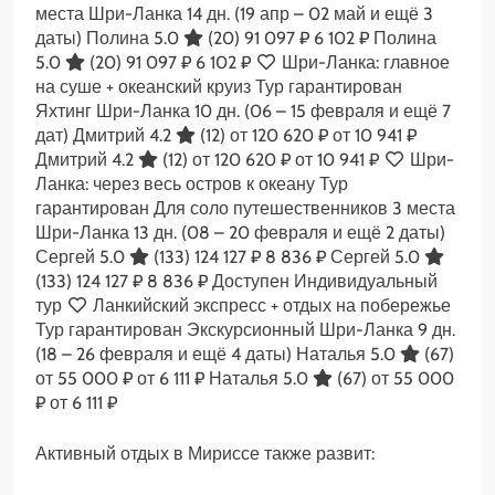
места Шри-Ланка
14 дн.
(19 апр – 02 май и ещё 3
даты)
Полина 5.0
(20)
91 097 ₽
6 102 ₽
Полина
5.0
(20)
91 097 ₽
6 102 ₽
Шри-Ланка: главное
на суше + океанский круиз Тур гарантирован
Яхтинг Шри-Ланка
10 дн.
(06 – 15 февраля и ещё 7
дат)
Дмитрий 4.2
(12)
от 120 620 ₽
от 10 941 ₽
Дмитрий 4.2
(12)
от 120 620 ₽
от 10 941 ₽
Шри-
Ланка: через весь остров к океану Тур
гарантирован Для соло путешественников 3 места
Шри-Ланка
13 дн.
(08 – 20 февраля и ещё 2 даты)
Сергей 5.0
(133)
124 127 ₽
8 836 ₽
Сергей 5.0
(133)
124 127 ₽
8 836 ₽
Доступен Индивидуальный
тур
Ланкийский экспресс + отдых на побережье
Тур гарантирован Экскурсионный Шри-Ланка
9 дн.
(18 – 26 февраля и ещё 4 даты)
Наталья 5.0
(67)
от 55 000 ₽
от 6 111 ₽
Наталья 5.0
(67)
от 55 000
₽
от 6 111 ₽
Активный отдых в Мириссе также развит: