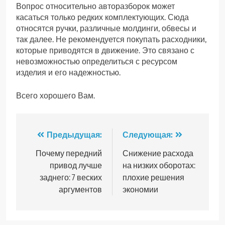
Вопрос относительно авторазборок может
касаться только редких комплектующих. Сюда
относятся ручки, различные молдинги, обвесы и
так далее. Не рекомендуется покупать расходники,
которые приводятся в движение. Это связано с
невозможностью определиться с ресурсом
изделия и его надежностью.
Всего хорошего Вам.
Навигация
Предыдущая:
Следующая:
по
Почему передний
Снижение расхода
привод лучше
на низких оборотах:
записям
заднего: 7 веских
плохие решения
аргументов
экономии