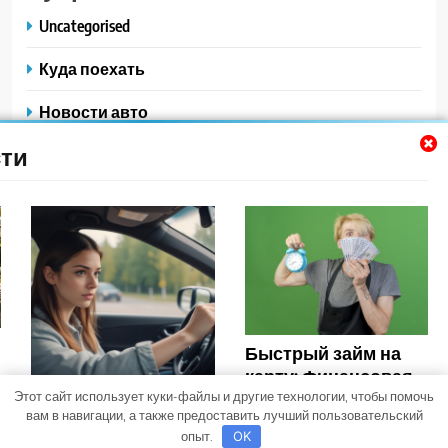
Uncategorised
Куда поехать
Новости авто
ти
Новости плюс
Ремонт — это просто
Советы автомобилистам
Техобслуживание своими руками
Быстрый займ на
карту: Финансовая
Этот сайт использует куки-файлы и другие технологии, чтобы помочь
палочка-
Trendy News - новостная тема для WordPress. Все права
Обучение на права
вам в навигации, а также предоставить лучший пользовательский
выручалочка или
защищены 2026. Powered By
.
BlazeThemes
категории B в
опыт.
OK
скрытые риски?