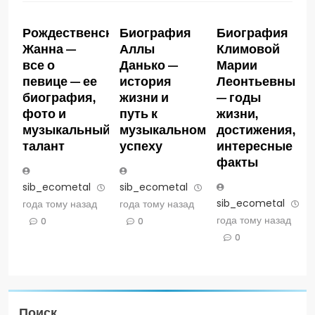
Рождественская
Биография
Биография
Жанна —
Аллы
Климовой
все о
Данько —
Марии
певице — ее
история
Леонтьевны
биография,
жизни и
— годы
фото и
путь к
жизни,
музыкальный
музыкальному
достижения,
талант
успеху
интересные
факты
sib_ecometal
3
sib_ecometal
3
sib_ecometal
3
года тому назад
года тому назад
года тому назад
0
0
0
Поиск