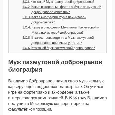
Кто такой Муж пахмутовой добронравов?
Какие интересные факты о Муже пахмутовой
добронравове известны?
Какая биография Мужа пахмутовой
добронравова?
Каковы отношения Мелитоны Пахмутовой и
Мужа пахмутовой добронравова?
В каких произведениях Муж пахмутовой
добронравов принимал участие?
Кто такой Муж пахмутовой добронравов?
Муж пахмутовой добронравов
биография
Владимир Добронравов начал свою музыкальную
карьеру еще в подростковом возрасте. Он учился
игре на фортепиано и аккордеоне, а также
интересовался композицией. В 1966 году Владимир
поступил в Московскую консерваторию на
факультет композиции.