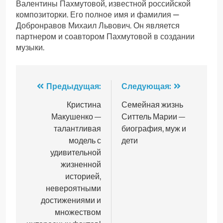
Валентины Пахмутовой, известной российской
композиторки. Его полное имя и фамилия —
Добронравов Михаил Львович. Он является
партнером и соавтором Пахмутовой в создании
музыки.
Навигация
Предыдущая:
Следующая:
по
Кристина
Семейная жизнь
Макушенко —
Ситтель Марии —
записям
талантливая
биография, муж и
модель с
дети
удивительной
жизненной
историей,
невероятными
достижениями и
множеством