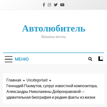
Перейти
к
содержимому
Автолюбитель
Машина мечты
МЕНЮ
Главная
Uncategorised
Геннадий Пахмутов, супруг известной композитора,
Александры Николаевны Добронравовой —
удивительная биография и редкие факты из жизни