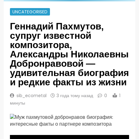
UNCATEGORISED
Геннадий Пахмутов,
супруг известной
композитора,
Александры Николаевны
Добронравовой —
удивительная биография
и редкие факты из жизни
sib_ecometal
3 года тому назад
0
1
минуты