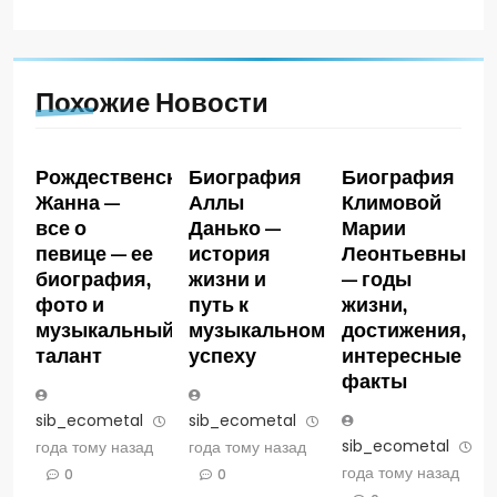
Похожие Новости
Рождественская
Биография
Биография
Жанна —
Аллы
Климовой
все о
Данько —
Марии
певице — ее
история
Леонтьевны
биография,
жизни и
— годы
фото и
путь к
жизни,
музыкальный
музыкальному
достижения,
талант
успеху
интересные
факты
sib_ecometal
3
sib_ecometal
3
sib_ecometal
3
года тому назад
года тому назад
года тому назад
0
0