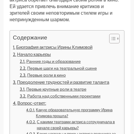
Ей удается привлечь внимание критиков и
зрителей своим неповторимым стилем игры и
непринужденным шармом.
Содержание
Биография актрисы Ирины Климовой
Начало карьеры
Ранние годы и образование
Первые шаги на театральной сцене
Первые роли в кино
Преодоление трудностей и развитие таланта
Первые крупные роли в театре
Работа над собственными проектами
Вопрос-ответ:
Какую образовательную программу Ирина
Климова прошла?
С какими театрами актриса сотрудничала в
начале своей карьеры?
Какие награды и призы актриса получила за