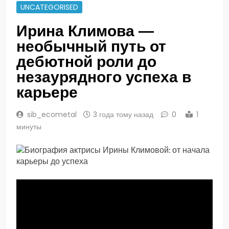
UNCATEGORISED
Ирина Климова —
необычный путь от
дебютной роли до
незаурядного успеха в
карьере
sib_ecometal
3 года тому назад
0
1
минуты