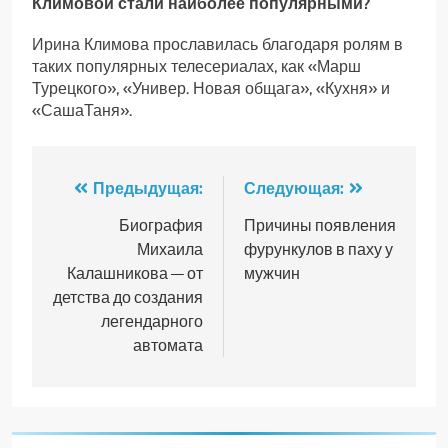
Климовой стали наиболее популярными?
Ирина Климова прославилась благодаря ролям в
таких популярных телесериалах, как «Марш
Турецкого», «Универ. Новая общага», «Кухня» и
«СашаТаня».
Навигация
Предыдущая:
Следующая:
по
Биография
Причины появления
Михаила
фурункулов в паху у
записям
Калашникова — от
мужчин
детства до создания
легендарного
автомата