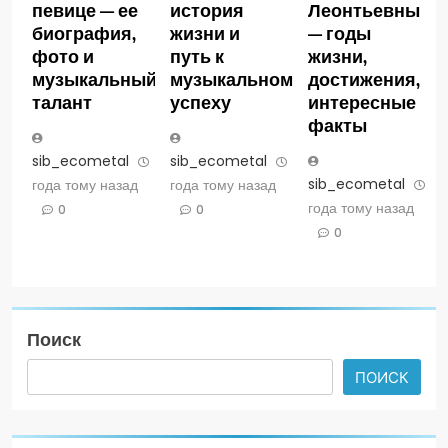
певице — ее
история
Леонтьевны
биография,
жизни и
— годы
фото и
путь к
жизни,
музыкальный
музыкальному
достижения,
талант
успеху
интересные
факты
sib_ecometal
3
sib_ecometal
3
sib_ecometal
3
года тому назад
года тому назад
года тому назад
0
0
0
Поиск
ПОИСК