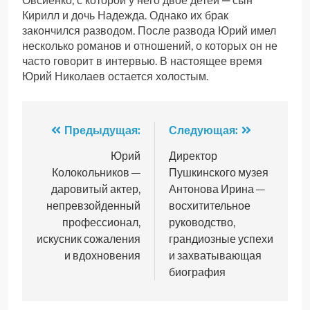
Овсиенко, с которой у него двое детей — сын
Кирилл и дочь Надежда. Однако их брак
закончился разводом. После развода Юрий имел
несколько романов и отношений, о которых он не
часто говорит в интервью. В настоящее время
Юрий Николаев остается холостым.
Навигация
Предыдущая:
Следующая:
по
Юрий
Директор
Колокольников —
Пушкинского музея
записям
даровитый актер,
Антонова Ирина —
непревзойденный
восхитительное
профессионал,
руководство,
искусник сожаления
грандиозные успехи
и вдохновения
и захватывающая
биография