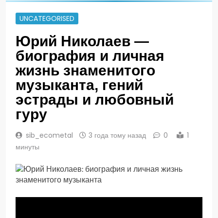
UNCATEGORISED
Юрий Николаев —
биография и личная
жизнь знаменитого
музыканта, гений
эстрады и любовный
гуру
sib_ecometal
3 года тому назад
0
1
минуты