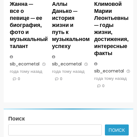
Жанна —
Аллы
Климовой
все о
Данько —
Марии
певице — ее
история
Леонтьевны
биография,
жизни и
— годы
фото и
путь к
жизни,
музыкальный
музыкальному
достижения,
талант
успеху
интересные
факты
sib_ecometal
3
sib_ecometal
3
sib_ecometal
3
года тому назад
года тому назад
года тому назад
0
0
0
Поиск
ПОИСК