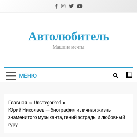
Перейти
к
содержимому
Автолюбитель
Машина мечты
МЕНЮ
Главная
Uncategorised
Юрий Николаев — биография и личная жизнь
знаменитого музыканта, гений эстрады и любовный
гуру