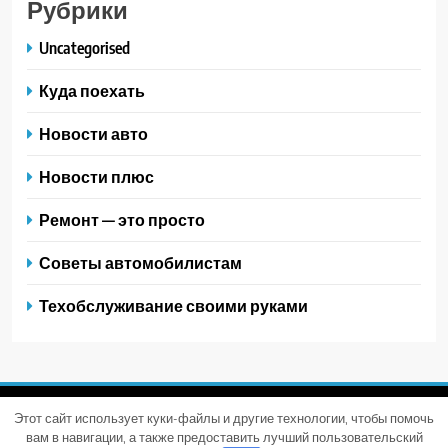
Рубрики
Uncategorised
Куда поехать
Новости авто
Новости плюс
Ремонт — это просто
Советы автомобилистам
Техобслуживание своими руками
Этот сайт использует куки-файлы и другие технологии, чтобы помочь
Trendy News - новостная тема для WordPress. Все права
вам в навигации, а также предоставить лучший пользовательский
защищены 2026. Powered By
.
BlazeThemes