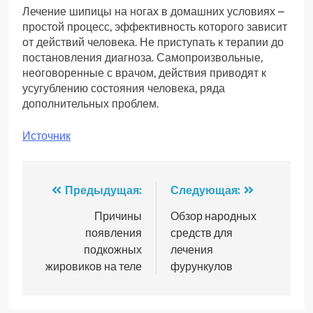
Лечение шипицы на ногах в домашних условиях –
простой процесс, эффективность которого зависит
от действий человека. Не приступать к терапии до
постановления диагноза. Самопроизвольные,
неоговоренные с врачом, действия приводят к
усугублению состояния человека, ряда
дополнительных проблем.
Источник
Навигация
Предыдущая:
Следующая:
по
Причины
Обзор народных
появления
средств для
записям
подкожных
лечения
жировиков на теле
фурункулов