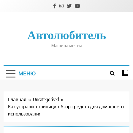
Перейти
к
содержимому
Автолюбитель
Машина мечты
МЕНЮ
Главная
Uncategorised
Как устранить шипицу: обзор средств для домашнего
использования