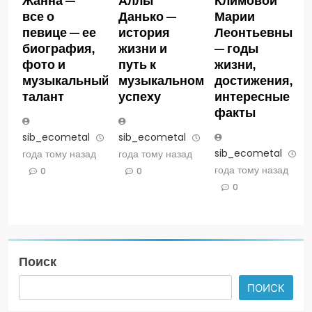
Жанна —
Аллы
Климовой
все о
Данько —
Марии
певице — ее
история
Леонтьевны
биография,
жизни и
— годы
фото и
путь к
жизни,
музыкальный
музыкальному
достижения,
талант
успеху
интересные
факты
sib_ecometal
3
sib_ecometal
3
sib_ecometal
3
года тому назад
года тому назад
года тому назад
0
0
0
Поиск
ПОИСК