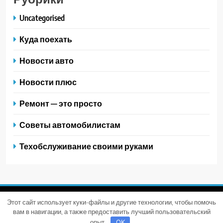
Uncategorised
Куда поехать
Новости авто
Новости плюс
Ремонт — это просто
Советы автомобилистам
Техобслуживание своими руками
Этот сайт использует куки-файлы и другие технологии, чтобы помочь
Trendy News - новостная тема для WordPress. Все права
вам в навигации, а также предоставить лучший пользовательский
защищены 2026. Powered By
.
BlazeThemes
опыт.
OK