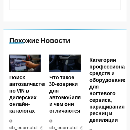
Похожие Новости
Категории
профессионал
средств и
Поиск
Что такое
оборудования
автозапчастей
3D-коврики
для
по VIN в
для
ногтевого
дилерских
автомобиля
сервиса,
онлайн-
и чем они
наращивания
каталогах
отличаются
ресниц и
депиляции
sib_ecometal
7
sib_ecometal
1