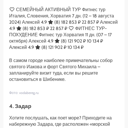
СЕМЕЙНЫЙ АКТИВНЫЙ ТУР Фитнес тур
Италия, Словения, Хорватия
7 дн.
(12 – 18 августа
2024)
Алексей 4.9
(8)
182 853 ₽
22 857 ₽
Алексей
4.9
(8)
182 853 ₽
22 857 ₽
ФИТНЕС ТУР-
ПОХУДЕНИЕ Фитнес тур Хорватия
11 дн.
(07 – 17
октября)
Алексей 4.9
(8)
121 902 ₽
10 134 ₽
Алексей 4.9
(8)
121 902 ₽
10 134 ₽
В самом городе наиболее примечательны собор
святого Иакова и форт Святого Михаила –
запланируйте визит туда, если вы решите
остановиться в Шибенике.
Фото: vodabereg.ru
4. Задар
Хотите послушать, как поет море? Приходите на
набережную Задара, где расположен «морской