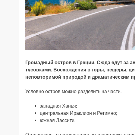
Громадный остров в Греции. Сюда едут за 
тусовками. Восхождения в горы, пещеры, цит
неповторимой природой и драматическим 
Условно остров можно разделить на части:
западная Ханья;
центральная Ираклион и Ретимно;
южная Лассити.
Отправляясь в путешествие по турпутевке, всех