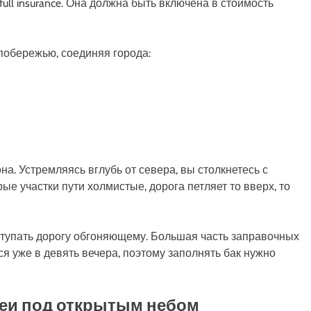
ull insurance. Она должна быть включена в стоимость
побережью, соединяя города:
а. Устремляясь вглубь от севера, вы столкнетесь с
е участки пути холмистые, дорога петляет то вверх, то
ступать дорогу обгоняющему. Большая часть заправочных
ся уже в девять вечера, поэтому заполнять бак нужно
узеи под открытым небом