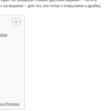
 на машине – для тех, кто готов к открытиям и драйву.
ебом
е и Ретимно