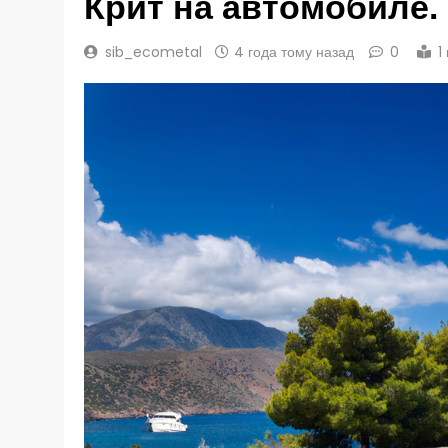
Крит на автомобиле
sib_ecometal
4 года тому назад
0
1