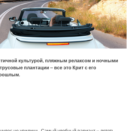
античной культурой, пляжным релаксом и ночными
русовые плантации – все это Крит с его
прошлым.
 чудес не увидишь. Самый удобный вариант – лететь