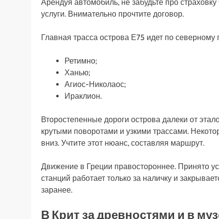
Арендуя автомобиль, не забудьте про страховку f
услуги. Внимательно прочтите договор.
Главная трасса острова Е75 идет по северному 
Ретимно;
Ханью;
Агиос-Николаос;
Ираклион.
Второстепенные дороги острова далеки от эталон
крутыми поворотами и узкими трассами. Некоторы
вниз. Учтите этот нюанс, составляя маршрут.
Движение в Греции правостороннее. Принято у
станций работает только за наличку и закрывает
заранее.
В Крит за древностями и в м