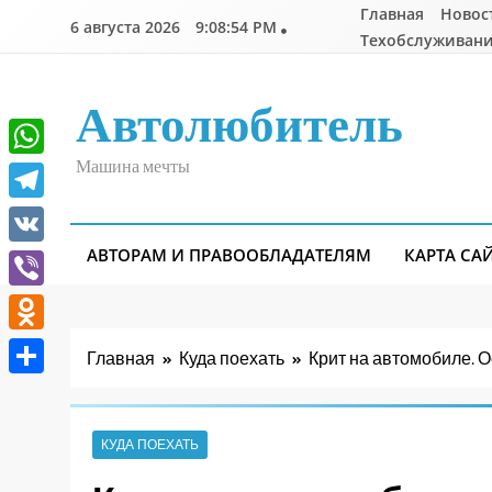
Перейти
Главная
Новос
6 августа 2026
9:08:55 PM
к
Техобслуживани
содержимому
Автолюбитель
Машина мечты
WhatsApp
Telegram
АВТОРАМ И ПРАВООБЛАДАТЕЛЯМ
КАРТА СА
VK
Viber
Odnoklassniki
Главная
Куда поехать
Крит на автомобиле.
Отправить
КУДА ПОЕХАТЬ