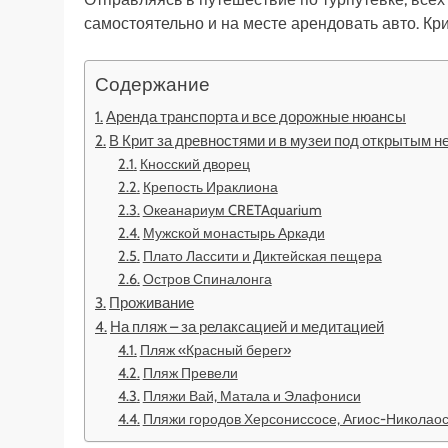
самостоятельно и на месте арендовать авто. Крит
Содержание
Аренда транспорта и все дорожные нюансы
В Крит за древностями и в музеи под открытым н
Кносский дворец
Крепость Ираклиона
Океанариум CRETAquarium
Мужской монастырь Аркади
Плато Лассити и Диктейская пещера
Остров Спиналонга
Проживание
На пляж – за релаксацией и медитацией
Пляж «Красный берег»
Пляж Превели
Пляжи Вай, Матала и Элафониси
Пляжи городов Херсониссосе, Агиос-Николаос