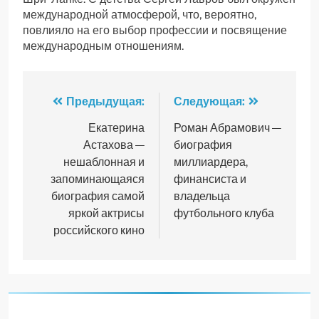
международной атмосферой, что, вероятно,
повлияло на его выбор профессии и посвящение
международным отношениям.
Навигация
Предыдущая:
Следующая:
по
Екатерина
Роман Абрамович —
Астахова —
биография
записям
нешаблонная и
миллиардера,
запоминающаяся
финансиста и
биография самой
владельца
яркой актрисы
футбольного клуба
российского кино