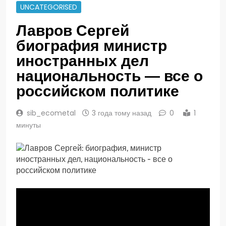
UNCATEGORISED
Лавров Сергей
биография министр
иностранных дел
национальность — все о
российском политике
sib_ecometal
3 года тому назад
0
1
минуты