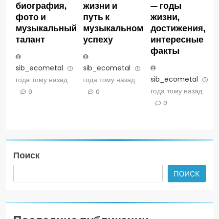
биография,
жизни и
— годы
фото и
путь к
жизни,
музыкальный
музыкальному
достижения,
талант
успеху
интересные
факты
sib_ecometal
3
sib_ecometal
3
sib_ecometal
3
года тому назад
года тому назад
года тому назад
0
0
0
Поиск
ПОИСК