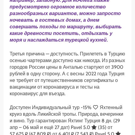
например, западную. Для ночлега также
предусмотрено огромное количество
разнообразных вариантов, можно запросто
ночевать в гостевых домах, а днем
совершать походы по маршруту, выбирать
какие древности посетить, отдыхать у
моря и наслаждаться турецкой кухней.
Третья причина — доступность. Прилететь в Турцию
осенью чартерами доступно как никогда. Из разных
городов России цены в Анталью стартуют от 3900
рублей в одну сторону. А с весны 2022 года Турция
не требует от путешественников сертификаты о
вакцинации от коронавируса и тесты на
коронавирус для въезда.
Доступен Индивидуальный тур
-15%
Яхтенный
круиз вдоль Ликийской тропы. Природа, вечеринки
и вино. Тур гарантирован Яхтинг Турция
8 дн.
(29
апр – 06 май и ещё 27 дат)
Pavel 5.0
(35)
от
57 675 ₽
(67 809 ₽)
от 6 401 ₽
(7 543 ₽)
Pavel 5.0