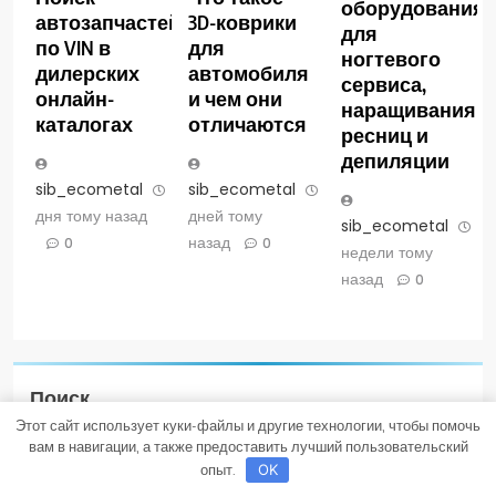
оборудования
автозапчастей
3D-коврики
для
по VIN в
для
ногтевого
дилерских
автомобиля
сервиса,
онлайн-
и чем они
наращивания
каталогах
отличаются
ресниц и
депиляции
sib_ecometal
4
sib_ecometal
6
дня тому назад
дней тому
sib_ecometal
4
назад
0
0
недели тому
назад
0
Поиск
Этот сайт использует куки-файлы и другие технологии, чтобы помочь
ПОИСК
вам в навигации, а также предоставить лучший пользовательский
опыт.
OK