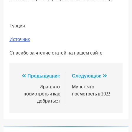
Турция
Источник
Спасибо за чтение статей на нашем сайте
Навигация
Предыдущая:
Следующая:
по
Иран: что
Минск: что
посмотреть и как
посмотреть в 2022
записям
добраться