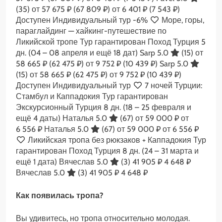
(35)
от 57 675 ₽
(67 809 ₽)
от 6 401 ₽
(7 543 ₽)
Доступен Индивидуальный тур
-6%
Море, горы,
параглайдинг — хайкинг-путешествие по
Ликийской тропе Тур гарантирован Поход Турция
5
дн.
(04 – 08 апреля и ещё 18 дат)
Sarp 5.0
(15)
от
58 665 ₽
(62 475 ₽)
от 9 752 ₽
(10 439 ₽)
Sarp 5.0
(15)
от 58 665 ₽
(62 475 ₽)
от 9 752 ₽
(10 439 ₽)
Доступен Индивидуальный тур
7 ночей Турции:
Стамбул и Каппадокия Тур гарантирован
Экскурсионный Турция
8 дн.
(18 – 25 февраля и
ещё 4 даты)
Наталья 5.0
(67)
от 59 000 ₽
от
6 556 ₽
Наталья 5.0
(67)
от 59 000 ₽
от 6 556 ₽
Ликийская тропа без рюкзаков + Каппадокия Тур
гарантирован Поход Турция
8 дн.
(24 – 31 марта и
ещё 1 дата)
Вячеслав 5.0
(3)
41 905 ₽
4 648 ₽
Вячеслав 5.0
(3)
41 905 ₽
4 648 ₽
Как появилась тропа?
Вы удивитесь, но тропа относительно молодая.