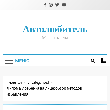
Перейти
к
содержимому
Автолюбитель
Машина мечты
МЕНЮ
Главная
Uncategorised
Липома у ребенка на лице: обзор методов
избавления