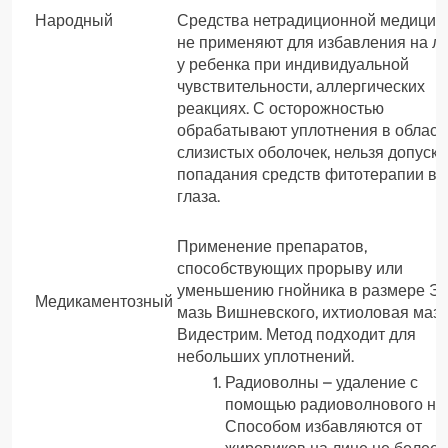
Народный
Средства нетрадиционной медици
не применяют для избавления на л
у ребенка при индивидуальной
чувствительности, аллергических
реакциях. С осторожностью
обрабатывают уплотнения в област
слизистых оболочек, нельзя допуска
попадания средств фитотерапии в
глаза.
Применение препаратов,
способствующих прорыву или
уменьшению гнойника в размере Э
Медикаментозный
мазь Вишневского, ихтиоловая мазь
Видестрим. Метод подходит для
небольших уплотнений.
Радиоволны – удаление с
помощью радиоволнового но
Способом избавляются от