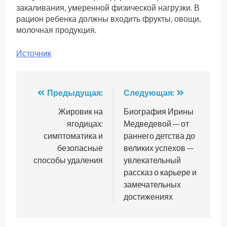
закаливания, умеренной физической нагрузки. В
рацион ребенка должны входить фрукты, овощи,
молочная продукция.
Источник
Навигация
Предыдущая:
Следующая:
по
Жировик на
Биография Ирины
ягодицах:
Медведевой — от
записям
симптоматика и
раннего детства до
безопасные
великих успехов —
способы удаления
увлекательный
рассказ о карьере и
замечательных
достижениях