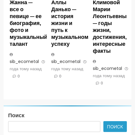
Жанна —
Аллы
Климовой
все о
Данько —
Марии
певице — ее
история
Леонтьевны
биография,
жизни и
— годы
фото и
путь к
жизни,
музыкальный
музыкальному
достижения,
талант
успеху
интересные
факты
sib_ecometal
3
sib_ecometal
3
sib_ecometal
3
года тому назад
года тому назад
года тому назад
0
0
0
Поиск
ПОИСК