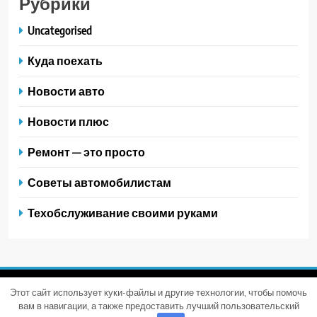
Рубрики
Uncategorised
Куда поехать
Новости авто
Новости плюс
Ремонт — это просто
Советы автомобилистам
Техобслуживание своими руками
Этот сайт использует куки-файлы и другие технологии, чтобы помочь
Trendy News - новостная тема для WordPress. Все права
вам в навигации, а также предоставить лучший пользовательский
защищены 2026. Powered By
.
BlazeThemes