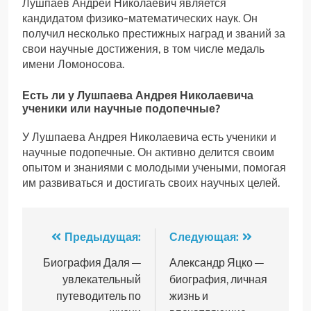
Лушпаев Андрей Николаевич является
кандидатом физико-математических наук. Он
получил несколько престижных наград и званий за
свои научные достижения, в том числе медаль
имени Ломоносова.
Есть ли у Лушпаева Андрея Николаевича
ученики или научные подопечные?
У Лушпаева Андрея Николаевича есть ученики и
научные подопечные. Он активно делится своим
опытом и знаниями с молодыми учеными, помогая
им развиваться и достигать своих научных целей.
Навигация
Предыдущая:
Следующая:
по
Биография Даля —
Александр Яцко —
увлекательный
биография, личная
записям
путеводитель по
жизнь и