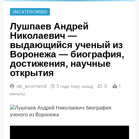
UNCATEGORISED
Лушпаев Андрей
Николаевич —
выдающийся ученый из
Воронежа — биография,
достижения, научные
открытия
sib_ecometal
3 года тому назад
0
1
минуты