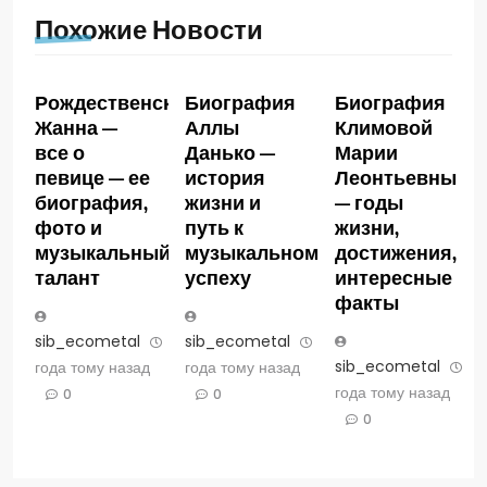
Похожие Новости
Рождественская
Биография
Биография
Жанна —
Аллы
Климовой
все о
Данько —
Марии
певице — ее
история
Леонтьевны
биография,
жизни и
— годы
фото и
путь к
жизни,
музыкальный
музыкальному
достижения,
талант
успеху
интересные
факты
sib_ecometal
3
sib_ecometal
3
sib_ecometal
3
года тому назад
года тому назад
года тому назад
0
0
0