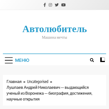
Перейти
к
содержимому
Автолюбитель
Машина мечты
МЕНЮ
Главная
Uncategorised
Лушпаев Андрей Николаевич — выдающийся
ученый из Воронежа — биография, достижения,
научные открытия