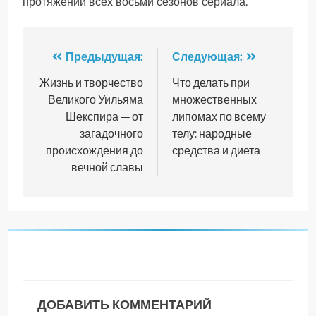
протяжении всех восьми сезонов сериала.
Навигация
Предыдущая:
Следующая:
по
Жизнь и творчество
Что делать при
Великого Уильяма
множественных
записям
Шекспира — от
липомах по всему
загадочного
телу: народные
происхождения до
средства и диета
вечной славы
ДОБАВИТЬ КОММЕНТАРИЙ