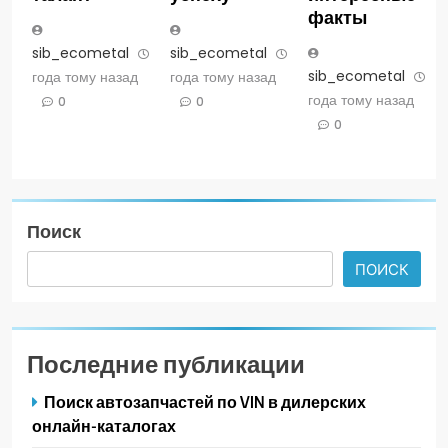
факты
sib_ecometal
3
sib_ecometal
3
sib_ecometal
3
года тому назад
года тому назад
года тому назад
0
0
0
Поиск
ПОИСК
Последние публикации
Поиск автозапчастей по VIN в дилерских
онлайн-каталогах