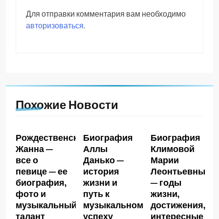
Для отправки комментария вам необходимо
авторизоваться
.
Похожие Новости
Рождественская
Биография
Биография
Жанна —
Аллы
Климовой
все о
Данько —
Марии
певице — ее
история
Леонтьевны
биография,
жизни и
— годы
фото и
путь к
жизни,
музыкальный
музыкальному
достижения,
талант
успеху
интересные