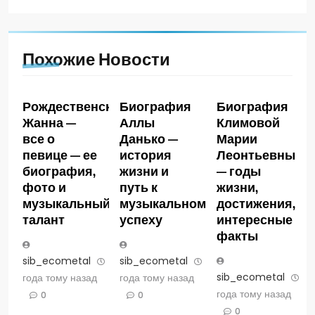
Похожие Новости
Рождественская
Биография
Биография
Жанна —
Аллы
Климовой
все о
Данько —
Марии
певице — ее
история
Леонтьевны
биография,
жизни и
— годы
фото и
путь к
жизни,
музыкальный
музыкальному
достижения,
талант
успеху
интересные
факты
sib_ecometal
3
sib_ecometal
3
sib_ecometal
3
года тому назад
года тому назад
года тому назад
0
0
0