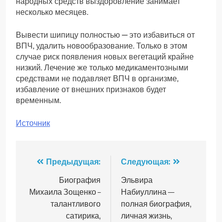
народных средств выздоровление занимает
несколько месяцев.
Вывести шипицу полностью — это избавиться от
ВПЧ, удалить новообразование. Только в этом
случае риск появления новых вегетаций крайне
низкий. Лечение же только медикаментозными
средствами не подавляет ВПЧ в организме,
избавление от внешних признаков будет
временным.
Источник
Навигация
Предыдущая:
Следующая:
по
Биография
Эльвира
Михаила Зощенко –
Набиуллина —
записям
талантливого
полная биография,
сатирика,
личная жизнь,