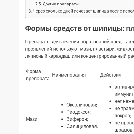
Другие препараты
Через сколько дней исчезает шипица после испо
Формы средств от шипицы: п
Препараты для лечения образований представл
проявлений используют мази, пластыри, жидко
ляписный карандаш или концентрированный рас
Форма
Наименования
Действия
препарата
антивир
иммуните
нет неж
Оксолиновая;
не трав
Риодоксол;
покров;
Мази
Виферон;
не пров
Салициловая.
шрамов;