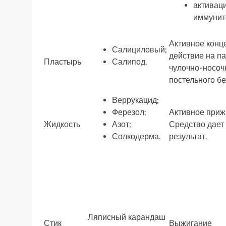
активац
иммунит
Активное конц
Салициловый;
действие на п
Пластырь
Салипод.
чулочно-носочн
постельного бе
Веррукацид;
Ферезол;
Активное приж
Жидкость
Азот;
Средство дает
Солкодерма.
результат.
Ляписный карандаш
Стик
Выжигание