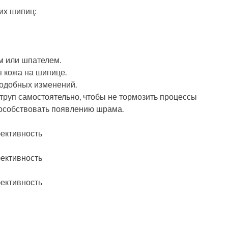
их шипиц:
м или шпателем.
я кожа на шипице.
подобных изменений.
руп самостоятельно, чтобы не тормозить процессы
пособствовать появлению шрама.