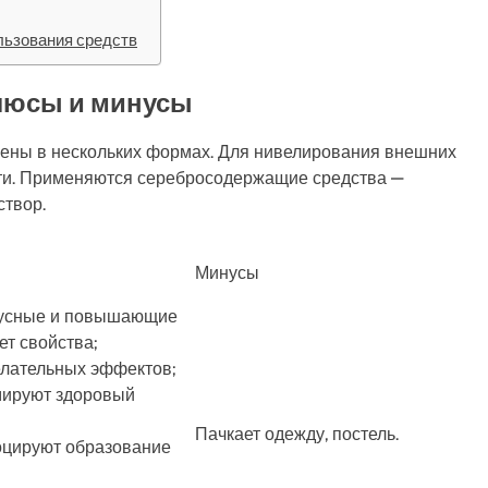
льзования средств
люсы и минусы
ены в нескольких формах. Для нивелирования внешних
сти. Применяются серебросодержащие средства —
твор.
Минусы
усные и повышающие
т свойства;
елательных эффектов;
мируют здоровый
Пачкает одежду, постель.
оцируют образование