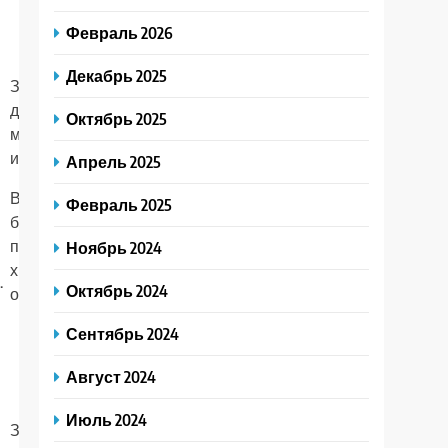
Февраль 2026
Декабрь 2025
Зуд, жжение,
Можно лечить детей
дискомфорт в
Октябрь 2025
старше трех лет,
месте
беременных
использования.
Апрель 2025
Выраженная
Февраль 2025
Противопоказано
боль,
детям, женщинам в
Ноябрь 2024
появление
период лактации и
химического
.
при беременности.
Октябрь 2024
ожога.
Сентябрь 2024
Август 2024
Нельзя
пользоваться детям
Июль 2024
Зуд, жжение,
и женщинам в