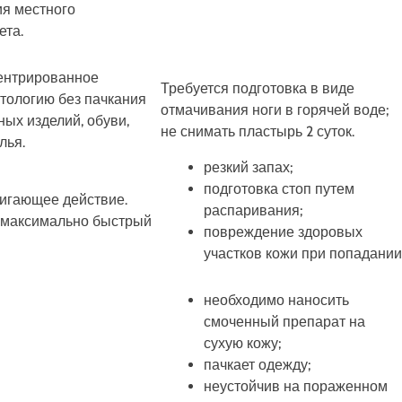
ия местного
ета.
ентрированное
Требуется подготовка в виде
атологию без пачкания
отмачивания ноги в горячей воде;
ых изделий, обуви,
не снимать пластырь 2 суток.
лья.
резкий запах;
подготовка стоп путем
игающее действие.
распаривания;
 максимально быстрый
повреждение здоровых
участков кожи при попадании
необходимо наносить
смоченный препарат на
сухую кожу;
пачкает одежду;
неустойчив на пораженном