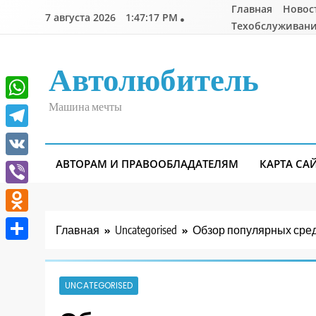
Перейти
Главная
Новос
7 августа 2026
1:47:18 PM
к
Техобслуживани
содержимому
Автолюбитель
Машина мечты
WhatsApp
Telegram
АВТОРАМ И ПРАВООБЛАДАТЕЛЯМ
КАРТА СА
VK
Viber
Odnoklassniki
Главная
Uncategorised
Обзор популярных сред
Отправить
UNCATEGORISED