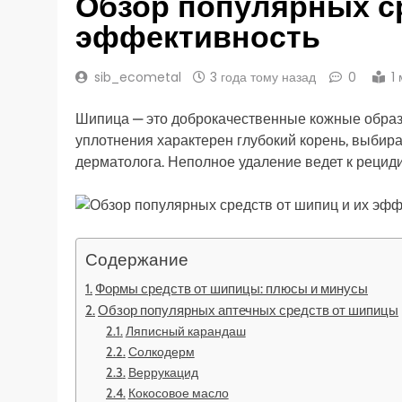
Обзор популярных ср
эффективность
sib_ecometal
3 года тому назад
0
1
Шипица — это доброкачественные кожные образо
уплотнения характерен глубокий корень, выбир
дерматолога. Неполное удаление ведет к рецид
Содержание
Формы средств от шипицы: плюсы и минусы
Обзор популярных аптечных средств от шипицы
Ляписный карандаш
Солкодерм
Веррукацид
Кокосовое масло