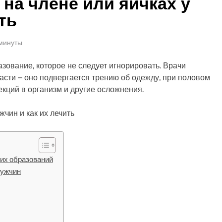
на члене или яичках у
ть
 минуты
зование, которое не следует игнорировать. Врачи
ласти – оно подвергается трению об одежду, при половом
кций в организм и другие осложнения.
гих образований
мужчин