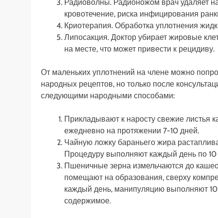
Радиоволны. Радионожом врач удаляет нар
кровотечение, риска инфицирования ранки
Криотерапия. Обработка уплотнения жидк
Липосакция. Доктор убирает жировые клет
на месте, что может привести к рецидиву.
От маленьких уплотнений на члене можно попро
народных рецептов, но только после консульта
следующими народными способами:
Прикладывают к наросту свежие листья 
ежедневно на протяжении 7-10 дней.
Чайную ложку бараньего жира растаплива
Процедуру выполняют каждый день по 10 
Пшеничные зерна измельчаются до кашео
помещают на образования, сверху компре
каждый день, манипуляцию выполняют 10 д
содержимое.