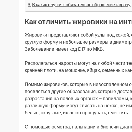
В каких случаях обязательно обращение к врачу
Как отличить жировики на ин
Жировики представляют собой узлы под кожей, 
круглую форму и небольшие размеры в диаметре.
Заболевание имеет код D17 по МКБ.
Располагаться наросты могут на любой части тел
крайней плоти, на мошонке, яйцах, семенных кан
Помимо жировиков, которые в невоспаленном со
появляться другие образования, которые доста
разрастания на половых органах – папилломы, 
различную форму: могут свисать на ножке, не им
белые, округлые, их легко прощупать, сместить.
С помощью осмотра, пальпации и биопсии диаг