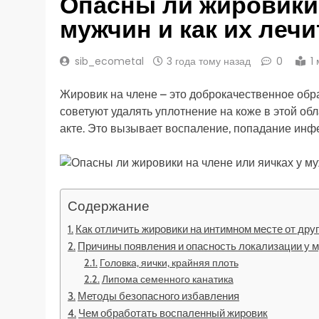
Опасны ли жировики 
мужчин и как их лечи
sib_ecometal
3 года тому назад
0
1
Жировик на члене – это доброкачественное обра
советуют удалять уплотнение на коже в этой об
акте. Это вызывает воспаление, попадание инфе
Содержание
Как отличить жировики на интимном месте от дру
Причины появления и опасность локализации у 
Головка, яички, крайняя плоть
Липома семенного канатика
Методы безопасного избавления
Чем обработать воспаленный жировик