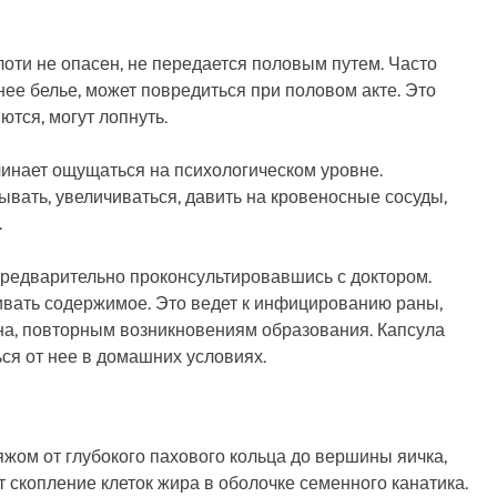
лоти не опасен, не передается половым путем. Часто
ее белье, может повредиться при половом акте. Это
ются, могут лопнуть.
чинает ощущаться на психологическом уровне.
ать, увеличиваться, давить на кровеносные сосуды,
.
 предварительно проконсультировавшись с доктором.
вать содержимое. Это ведет к инфицированию раны,
на, повторным возникновениям образования. Капсула
ся от нее в домашних условиях.
жом от глубокого пахового кольца до вершины яичка,
т скопление клеток жира в оболочке семенного канатика.