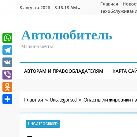
Перейти
Главная
Новос
8 августа 2026
3:16:19 AM
к
Техобслуживани
содержимому
Автолюбитель
Машина мечты
WhatsApp
Telegram
АВТОРАМ И ПРАВООБЛАДАТЕЛЯМ
КАРТА СА
VK
Viber
Odnoklassniki
Главная
Uncategorised
Опасны ли жировики на 
Отправить
UNCATEGORISED