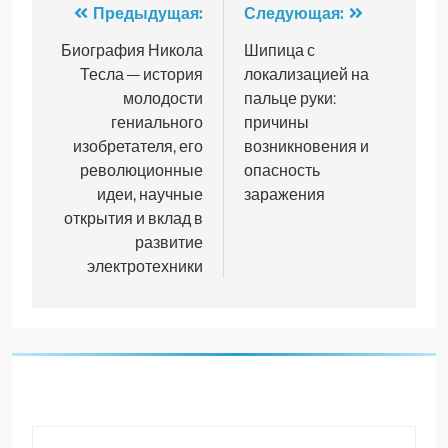
Навигация
Предыдущая:
Следующая:
по
Биография Никола
Шипица с
Тесла — история
локализацией на
записям
молодости
пальце руки:
гениального
причины
изобретателя, его
возникновения и
революционные
опасность
идеи, научные
заражения
открытия и вклад в
развитие
электротехники