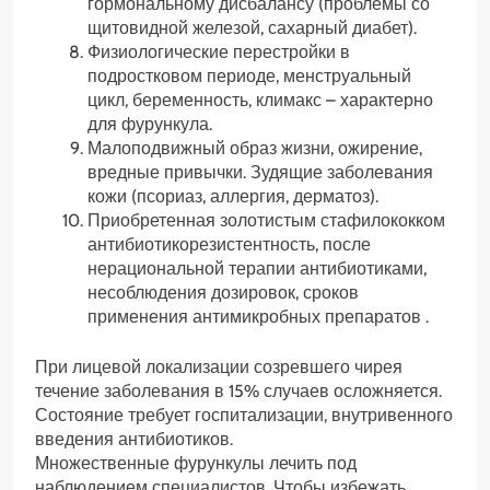
гормональному дисбалансу (проблемы со
щитовидной железой, сахарный диабет).
Физиологические перестройки в
подростковом периоде, менструальный
цикл, беременность, климакс – характерно
для фурункула.
Малоподвижный образ жизни, ожирение,
вредные привычки. Зудящие заболевания
кожи (псориаз, аллергия, дерматоз).
Приобретенная золотистым стафилококком
антибиотикорезистентность, после
нерациональной терапии антибиотиками,
несоблюдения дозировок, сроков
применения антимикробных препаратов .
При лицевой локализации созревшего чирея
течение заболевания в 15% случаев осложняется.
Состояние требует госпитализации, внутривенного
введения антибиотиков.
Множественные фурункулы лечить под
наблюдением специалистов. Чтобы избежать