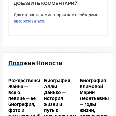
ДОБАВИТЬ КОММЕНТАРИЙ
Для отправки комментария вам необходимо
авторизоваться
.
Похожие Новости
Рождественская
Биография
Биография
Жанна —
Аллы
Климовой
все о
Данько —
Марии
певице — ее
история
Леонтьевны
биография,
жизни и
— годы
фото и
путь к
жизни,
музыкальный
музыкальному
достижения,