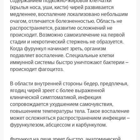
содержанием подкожно-жировой клетчатки
(крылья носа, уши, кисти) чирей развивается
медленнее, воспаление локализовано небольшим
очагом, отличается болезненностью. Область не
распространяется, развитие осложнений не
происходит. Возможно самоизлечение на первой
стадии и некротический стержень не образуется.
Когда фурункул начинает зреть, организм
подавляет воспаление. Специальные клетки
иммунной системы быстро уничтожают бактерии –
происходит фагоцитоз.
В области внутренней стороны бедер, предплечья,
ягодиц чирей зреет с более выраженной
клинической симптоматикой, инфекция
сопровождается ухудшением самочувствия,
повышением температуры тела. Такое воспаление
может осложняться распространением инфекции –
фурункулезом, абсцессом и карбункулом.
Фурункул на лице зреет быстро, анатомической