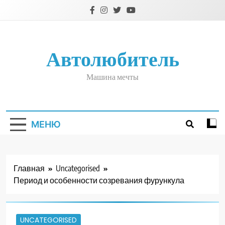
Перейти
к
содержимому
Автолюбитель
Машина мечты
МЕНЮ
Главная
Uncategorised
Период и особенности созревания фурункула
UNCATEGORISED