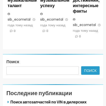
талант
успеху
интересные
факты
sib_ecometal
3
sib_ecometal
3
sib_ecometal
3
года тому назад
года тому назад
года тому назад
0
0
0
Поиск
ПОИСК
Последние публикации
Поиск автозапчастей по VIN в дилерских