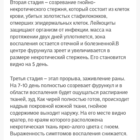
Вторая стадия – созревание гнойно-
некротического стержня, который состоит из клеток
крови, убитых золотистых стафилококков,
отмерших эпидермальных клеток. Лейкоциты
защищают организм от инфекции. масса на
протяжении двух дней уплотняется, зона
воспаления остается отечной и болезненной.В
центре фурункула зреет и увеличивается в
размере некротический стержень. Его становится
видно на 5 день.
Третья стадия – этап прорыва, заживление раны.
На 7-10 день полностью созревает фурункул и в
области воспаления будет ощущаться распирание
тканей, зуд. Как чирей полностью готов, происходит
надрыв покровной кожной ткани, гнойное
содержимое выходит наружу. На его месте видно
кратер, по краям которого расположена
некротическая ткань ярко-алого цвета с гноем.
Выраженность симптомов воспаления снижается.