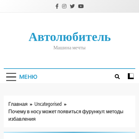
Перейти
к
содержимому
Автолюбитель
Машина мечты
МЕНЮ
Главная
Uncategorised
Почему в носу может появиться фурункул: методы
избавления