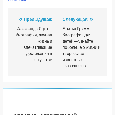
Навигация
Предыдущая:
Следующая:
по
Александр Яцко —
Братья Гримм
биография, личная
биография для
записям
жизнь и
детей — узнайте
впечатляющие
побольше о жизни и
достижения в
творчестве
искусстве
известных
сказочников