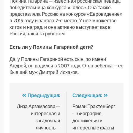
Полина Гагарина — известная российская певица,
победительница конкурса «Голос». Она также
представляла Россию на конкурсе «Евровидение»
в 2015 году и заняла 2-е место. У нее множество
хитов и наград, и она активно выступает как в
России, так и за рубежом.
Есть ли у Полины Гагариной дети?
Да, у Полины Гагариной есть сын, по имени
Андрей, он родился в 2007 году. Отец ребенка — ее
бывший муж Дмитрий Исхаков.
Навигация
Предыдущая:
Следующая:
по
Лиза Арзамасова —
Роман Трахтенберг
интересная и
— биография,
записям
загадочная
достижения и
личность —
интересные факты