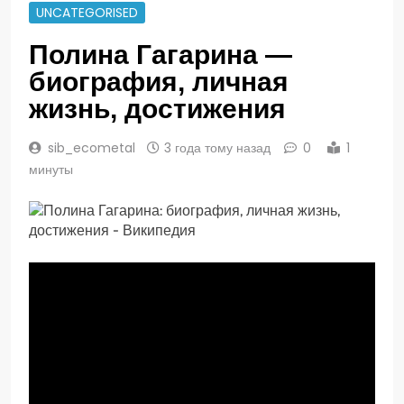
UNCATEGORISED
Полина Гагарина —
биография, личная
жизнь, достижения
sib_ecometal
3 года тому назад
0
1
минуты