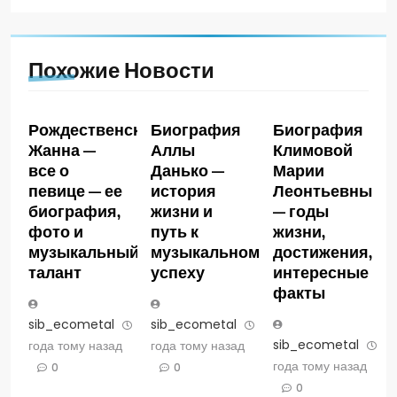
Похожие Новости
Рождественская
Биография
Биография
Жанна —
Аллы
Климовой
все о
Данько —
Марии
певице — ее
история
Леонтьевны
биография,
жизни и
— годы
фото и
путь к
жизни,
музыкальный
музыкальному
достижения,
талант
успеху
интересные
факты
sib_ecometal
3
sib_ecometal
3
sib_ecometal
3
года тому назад
года тому назад
года тому назад
0
0
0