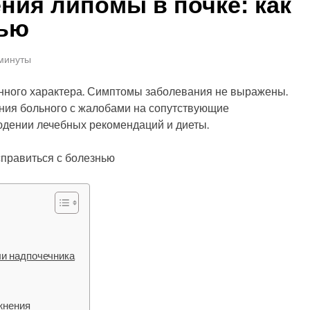
ия липомы в почке: как
нью
 минуты
енного характера. Симптомы заболевания не выражены.
ения больного с жалобами на сопутствующие
юдении лечебных рекомендаций и диеты.
ли надпочечника
жнения