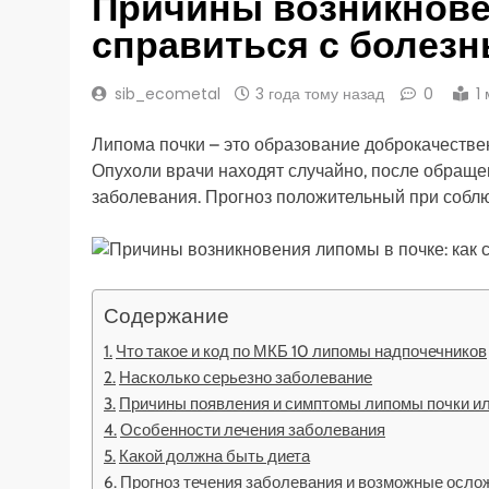
Причины возникновен
справиться с болез
sib_ecometal
3 года тому назад
0
1
Липома почки – это образование доброкачеств
Опухоли врачи находят случайно, после обращ
заболевания. Прогноз положительный при собл
Содержание
Что такое и код по МКБ 10 липомы надпочечников
Насколько серьезно заболевание
Причины появления и симптомы липомы почки и
Особенности лечения заболевания
Какой должна быть диета
Прогноз течения заболевания и возможные осло