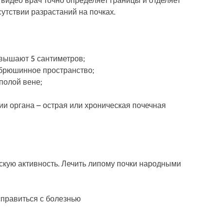
 видео врач точно определяет границы и отделяет
утствии разрастаний на почках.
вышают 5 сантиметров;
абрюшинное пространство;
полой вене;
и органа – острая или хроническая почечная
кую активность. Лечить липому почки народными