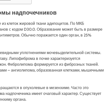
помы надпочечников
 из клеток жировой ткани адипоцитов. По МКБ
анов с кодом D30.0. Образование может быть в размере
антиметров. Обычно поражается один орган, в 25%
олевидными уплотнениями мочевыделительной системы.
аву. Липофиброма в почке характеризуется
он. Фибролипома формируется из фиброзных тканей.
ами – ангиолипома, образованная клетками, мышечными
вращаются в опухолевые в мезенхиме. Часто это
ма надпочечника имеет очаговый характер. Существует
енхиму органа.