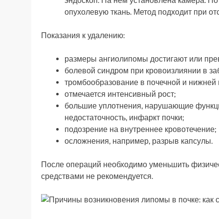
эндоскоп. На нем установлена камера. По
опухолевую ткань. Метод подходит при отс
Показания к удалению:
размеры ангиолипомы достигают или пре
болевой синдром при кровоизлиянии в з
тромбообразование в почечной и нижней 
отмечается интенсивный рост;
большие уплотнения, нарушающие функци
недостаточность, инфаркт почки;
подозрение на внутреннее кровотечение;
осложнения, например, разрыв капсулы.
После операций необходимо уменьшить физичес
средствами не рекомендуется.