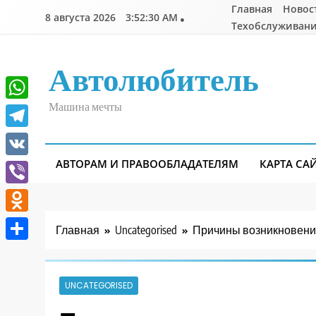
Перейти
Главная
Новос
8 августа 2026
3:52:31 AM
к
Техобслуживани
содержимому
Автолюбитель
Машина мечты
WhatsApp
Telegram
АВТОРАМ И ПРАВООБЛАДАТЕЛЯМ
КАРТА СА
VK
Viber
Odnoklassniki
Главная
Uncategorised
Причины возникновения
Отправить
UNCATEGORISED