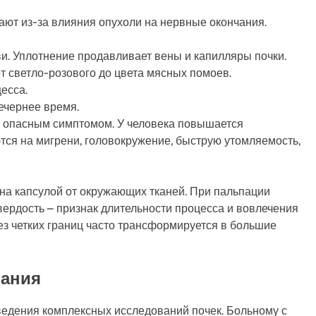
ают из-за влияния опухоли на нервные окончания.
ви. Уплотнение продавливает вены и капилляры почки.
 светло-розового до цвета мясных помоев.
есса.
ечернее время.
е опасным симптомом. У человека повышается
ся на мигрени, головокружение, быструю утомляемость,
на капсулой от окружающих тканей. При пальпации
вердость – признак длительности процесса и вовлечения
ез четких границ часто трансформируется в большие
вания
ведения комплексных исследований почек. Больному с