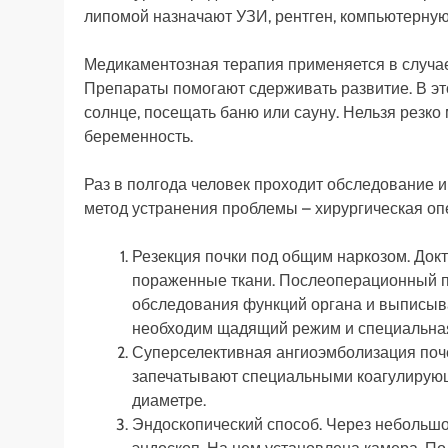
липомой назначают УЗИ, рентген, компьютерну
Медикаментозная терапия применяется в случае
Препараты помогают сдерживать развитие. В это
солнце, посещать баню или сауну. Нельзя резко
беременность.
Раз в полгода человек проходит обследование 
метод устранения проблемы – хирургическая оп
Резекция почки под общим наркозом. Докт
пораженные ткани. Послеоперационный пе
обследования функций органа и выписыва
необходим щадящий режим и специальная
Суперселективная ангиоэмболизация поче
запечатывают специальными коагулирующ
диаметре.
Эндоскопический способ. Через небольшо