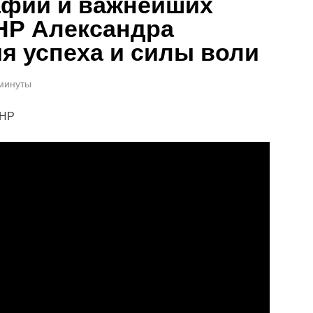
афии и важнейших
НР Александра
я успеха и силы воли
 минуты