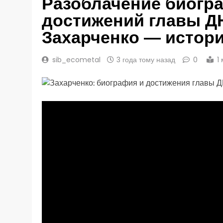
Разоблачение биогр
достижений главы Д
Захарченко — истори
sib_ecometal
3 года тому назад
0
1