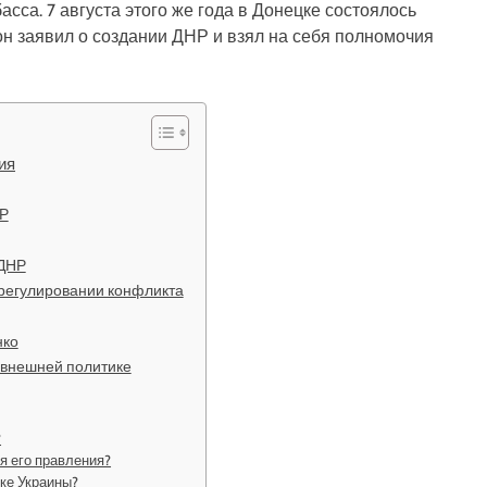
сса. 7 августа этого же года в Донецке состоялось
он заявил о создании ДНР и взял на себя полномочия
ия
НР
 ДНР
регулировании конфликта
нко
 внешней политике
?
я его правления?
оке Украины?