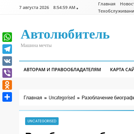
Перейти
Главная
Новос
7 августа 2026
8:55:00 AM
к
Техобслуживани
содержимому
Автолюбитель
Машина мечты
WhatsApp
Telegram
АВТОРАМ И ПРАВООБЛАДАТЕЛЯМ
КАРТА СА
VK
Viber
Odnoklassniki
Главная
Uncategorised
Разоблачение биографи
Отправить
UNCATEGORISED