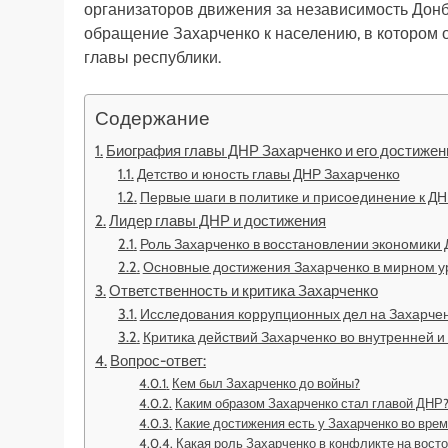
организаторов движения за независимость Донба
обращение Захарченко к населению, в котором 
главы республики.
Содержание
Биография главы ДНР Захарченко и его достижен
Детство и юность главы ДНР Захарченко
Первые шаги в политике и присоединение к Д
Лидер главы ДНР и достижения
Роль Захарченко в восстановлении экономики
Основные достижения Захарченко в мирном у
Ответственность и критика Захарченко
Исследования коррупционных дел на Захарче
Критика действий Захарченко во внутренней и
Вопрос-ответ:
Кем был Захарченко до войны?
Каким образом Захарченко стал главой ДНР
Какие достижения есть у Захарченко во врем
Какая роль Захарченко в конфликте на вост