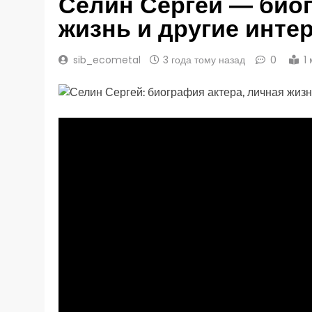
Селин Сергей — биог
жизнь и другие инт
sib_ecometal
3 года тому назад
0
1