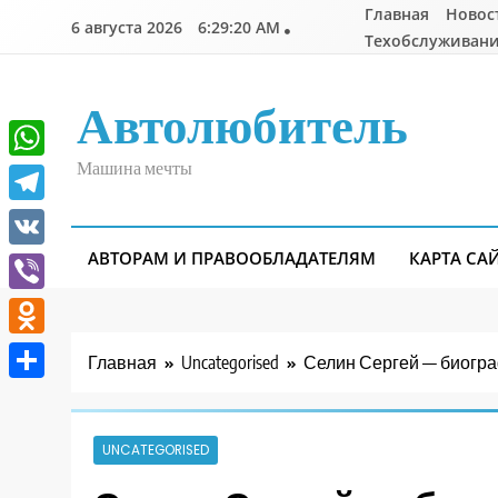
Перейти
Главная
Новос
6 августа 2026
6:29:21 AM
к
Техобслуживани
содержимому
Автолюбитель
Машина мечты
WhatsApp
Telegram
АВТОРАМ И ПРАВООБЛАДАТЕЛЯМ
КАРТА СА
VK
Viber
Odnoklassniki
Главная
Uncategorised
Селин Сергей — биогра
Отправить
UNCATEGORISED