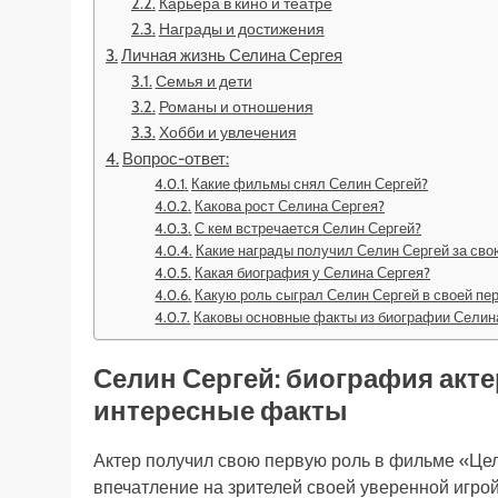
Карьера в кино и театре
Награды и достижения
Личная жизнь Селина Сергея
Семья и дети
Романы и отношения
Хобби и увлечения
Вопрос-ответ:
Какие фильмы снял Селин Сергей?
Какова рост Селина Сергея?
С кем встречается Селин Сергей?
Какие награды получил Селин Сергей за свою
Какая биография у Селина Сергея?
Какую роль сыграл Селин Сергей в своей пе
Каковы основные факты из биографии Селин
Селин Сергей: биография акте
интересные факты
Актер получил свою первую роль в фильме «Це
впечатление на зрителей своей уверенной игрой