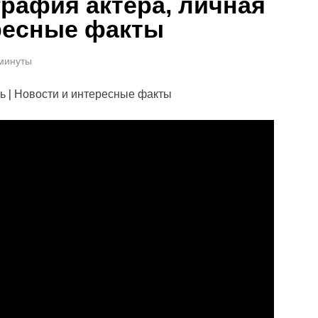
рафия актера, личная
ересные факты
 минуты