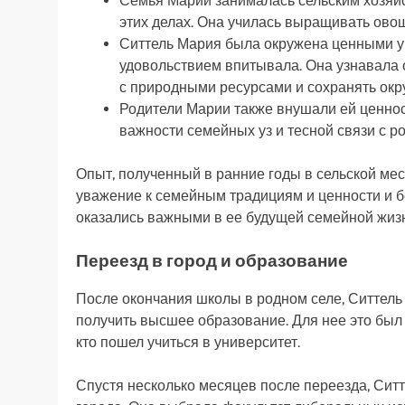
Семья Марии занималась сельским хозяйс
этих делах. Она училась выращивать овощ
Ситтель Мария была окружена ценными ур
удовольствием впитывала. Она узнавала 
с природными ресурсами и сохранять ок
Родители Марии также внушали ей ценно
важности семейных уз и тесной связи с р
Опыт, полученный в ранние годы в сельской мес
уважение к семейным традициям и ценности и 
оказались важными в ее будущей семейной жизн
Переезд в город и образование
После окончания школы в родном селе, Ситтель
получить высшее образование. Для нее это был 
кто пошел учиться в университет.
Спустя несколько месяцев после переезда, Сит