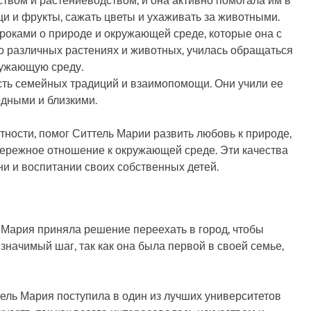
твом и растениеводством, и она активно помогала им в
и и фрукты, сажать цветы и ухаживать за животными.
оками о природе и окружающей среде, которые она с
о различных растениях и животных, училась обращаться
ружающую среду.
сть семейных традиций и взаимопомощи. Они учили ее
одными и близкими.
тности, помог Ситтель Марии развить любовь к природе,
бережное отношение к окружающей среде. Эти качества
и и воспитании своих собственных детей.
 Мария приняла решение переехать в город, чтобы
значимый шаг, так как она была первой в своей семье,
тель Мария поступила в один из лучших университетов