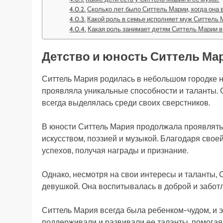
Сколько лет было Ситтель Марии, когда она
Какой роль в семье исполняет муж Ситтель 
Какая роль занимает детям Ситтель Марии в
Детство и юность Ситтель Ма
Ситтель Мария родилась в небольшом городке на
проявляла уникальные способности и таланты. 
всегда выделялась среди своих сверстников.
В юности Ситтель Мария продолжала проявлять 
искусством, поэзией и музыкой. Благодаря свое
успехов, получая награды и признание.
Однако, несмотря на свои интересы и таланты,
девушкой. Она воспитывалась в доброй и заботл
Ситтель Мария всегда была ребенком-чудом, и 
поддерживали и развивали ее таланты, помогая