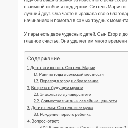
взаимной любви и поддержки. Ситтель Мария все
лучший друг. Она часто выражала свою благодар
начинаниях и помогал в самых трудных момента
У пары есть двое чудесных детей. Сын Егор и доч
главное счастье. Она уделяет им много времени
Содержание
Детство и юность Ситтель Марии
Ранние годы в сельской местности
Переезд в город и образование
Встреча с будущим мужем
Знакомство в университете
Совместная жизнь и семейные ценности
Дети в семье Ситтель и ее мужа
Рождение первого ребенка
Вопрос-ответ:
Какие дети есть у Ситтель Марии и ее мужа?