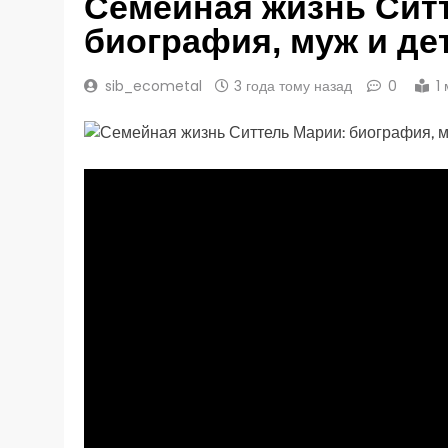
Семейная жизнь Сит
биография, муж и де
sib_ecometal
3 года тому назад
0
1