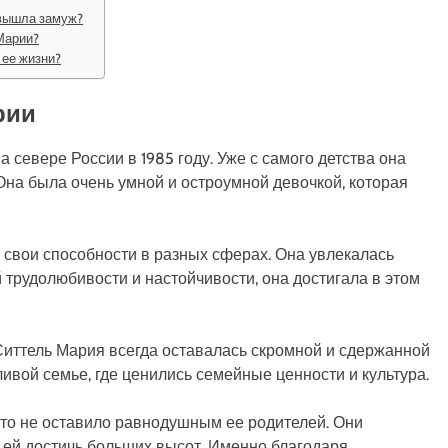
 вышла замуж?
Марии?
 ее жизни?
рии
 севере России в 1985 году. Уже с самого детства она
Она была очень умной и остроумной девочкой, которая
свои способности в разных сферах. Она увлекалась
й трудолюбивости и настойчивости, она достигала в этом
 Ситтель Мария всегда оставалась скромной и сдержанной
ивой семье, где ценились семейные ценности и культура.
это не оставило равнодушным ее родителей. Они
 ей достичь больших высот. Именно благодаря