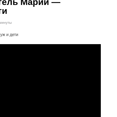
тель Марии —
ти
 минуты