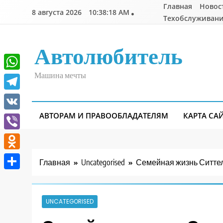
Перейти
Главная
Новос
8 августа 2026
10:38:19 AM
к
Техобслуживани
содержимому
Автолюбитель
Машина мечты
WhatsApp
Telegram
АВТОРАМ И ПРАВООБЛАДАТЕЛЯМ
КАРТА СА
VK
Viber
Odnoklassniki
Главная
Uncategorised
Семейная жизнь Ситтел
Отправить
UNCATEGORISED