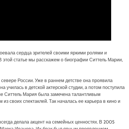
воевала сердца зрителей своими яркими ролями и
 В этой статье мы расскажем о биографии Ситтель Марии,
 севере России. Уже в раннем детстве она проявила
на училась в детской актерской студии, а потом поступила
ене Ситтель Мария была замечена талантливым
из своих спектаклей. Так началась ее карьера в кино и
сегда делала акцент на семейных ценностях. В 2005
а Марка Иванова. Их брак был явным проявлением