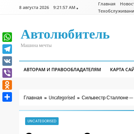
Перейти
Главная
Новос
8 августа 2026
9:21:58 AM
к
Техобслуживани
содержимому
Автолюбитель
Машина мечты
WhatsApp
Telegram
АВТОРАМ И ПРАВООБЛАДАТЕЛЯМ
КАРТА СА
VK
Viber
Odnoklassniki
Главная
Uncategorised
Сильвестр Сталлоне — 
Отправить
UNCATEGORISED