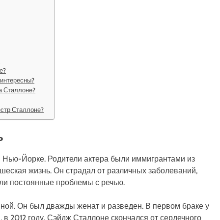
?
е?
 интересны?
а Сталлоне?
естр Сталлоне?
ь
в Нью-Йорке. Родители актера были иммигрантами из
шеская жизнь. Он страдал от различных заболеваний,
ли постоянные проблемы с речью.
ой. Он был дважды женат и разведен. В первом браке у
 в 2012 году, Сэйдж Сталлоне скончался от сердечного