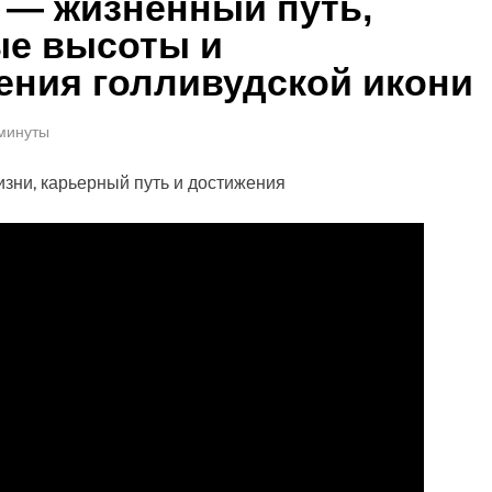
 — жизненный путь,
ые высоты и
ения голливудской икони
 минуты