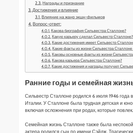
Награды и признание
Достижения и влияние
Влияние на жанр экшн-фильмов
Вопрос-ответ:
Какова биография Сильвестра Сталлоне?
Какую карьеру сделал Сильвестр Сталлоне
Какие достижения имеет Сильвестр Сталлон
Какие факты из жизни Сильвестра Сталлоне
Каковы основные факты из жизни Сильвестр
Какова карьера Сильвестра Сталлоне?
Какие достижения и награды получил Сильв
Ранние годы и семейная жизн
Сильвестр Сталлоне родился 6 июля 1946 года 
Италии. У Сталлоне была трудная детская и юно
включая осложнения при родах, которые повлек
Семейная жизнь Сталлоне также была неспокойн
актера родился сын по имени Сэйдж. Трагически,