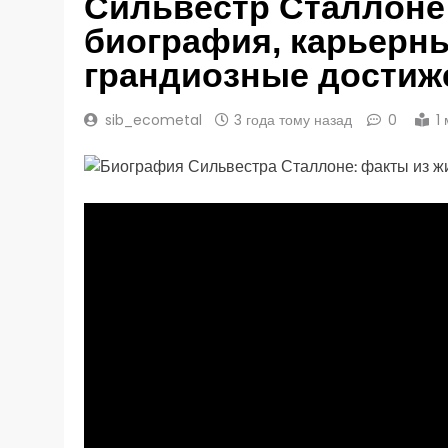
Сильвестр Сталлоне
биография, карьерн
грандиозные достиж
sib_ecometal
3 года тому назад
0
1