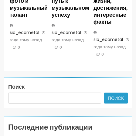
фото и
путь к
жизни,
музыкальный
музыкальному
достижения,
талант
успеху
интересные
факты
sib_ecometal
3
sib_ecometal
3
sib_ecometal
3
года тому назад
года тому назад
года тому назад
0
0
0
Поиск
ПОИСК
Последние публикации