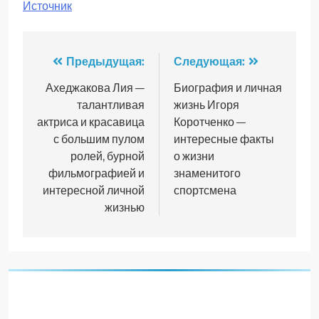
Источник
Навигация
Предыдущая:
Следующая:
по
Ахеджакова Лия —
Биография и личная
талантливая
жизнь Игоря
записям
актриса и красавица
Коротченко —
с большим пулом
интересные факты
ролей, бурной
о жизни
фильмографией и
знаменитого
интересной личной
спортсмена
жизнью