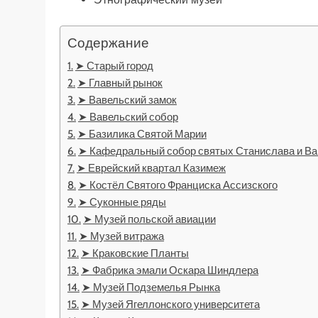
Содержание
➤ Старый город
➤ Главный рынок
➤ Вавельский замок
➤ Вавельский собор
➤ Базилика Святой Марии
➤ Кафедральный собор святых Станислава и В
➤ Еврейский квартал Казимеж
➤ Костёл Святого Франциска Ассизского
➤ Суконные ряды
➤ Музей польской авиации
➤ Музей витража
➤ Краковские Планты
➤ Фабрика эмали Оскара Шиндлера
➤ Музей Подземелья Рынка
➤ Музей Ягеллонского университета