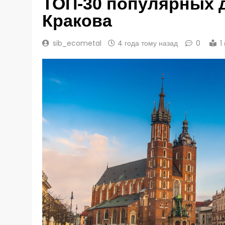
ТОП-30 популярных 
Кракова
sib_ecometal
4 года тому назад
0
1