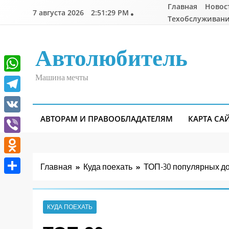
Перейти
Главная
Новос
7 августа 2026
2:51:30 PM
к
Техобслуживани
содержимому
Автолюбитель
Машина мечты
WhatsApp
Telegram
АВТОРАМ И ПРАВООБЛАДАТЕЛЯМ
КАРТА СА
VK
Viber
Odnoklassniki
Главная
Куда поехать
ТОП-30 популярных д
Отправить
КУДА ПОЕХАТЬ