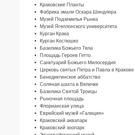
Краковские Планты
Фабрика эмали Оскара Шиндлера
Музей Подземелья Рынка
Музей Ягеллонского университета
Курган Крака
Курган Костюшко
Базилика Божьего Тела
Площадь Героев Гетто
Санктуарий Божьего Милосердия
Церковь святых Петра и Павла в Кракове
Бенедиктинское аббатство
Соляная шахта в Величке
Базилика Святой Троицы
Рыночная площадь
Флорианская улица
Еврейский музей «Галиция»
Краковский аквапарк
Краковский зоопарк
Этнографический музей