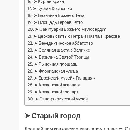
➤ Курган Крака
➤ Курган Костюшко
➤ Базилика Божьего Тела
➤ Площадь Героев Гетто
➤ Санктуарий Божьего Милосердия
➤ Церковь святых Петра и Павла в Кракове
➤ Бенедиктинское аббатство
➤ Соляная шахта в Величке
➤ Базилика Святой Троицы
➤ Рыночная площадь
➤ Флорианская улица
➤ Еврейский музей «Галиция»
➤ Краковский аквапарк
➤ Краковский зоопарк
➤ Этнографический музей
➤ Старый город
Древнейшим краковским кварталом является Ст