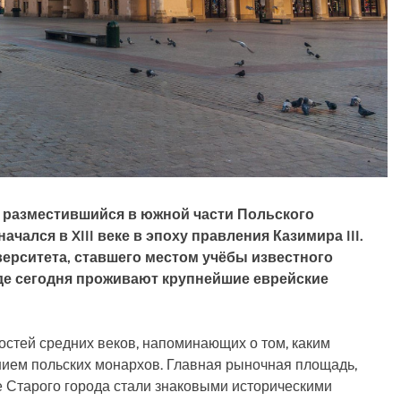
 разместившийся в южной части Польского
ачался в XIII веке в эпоху правления Казимира III.
ерситета, ставшего местом учёбы известного
где сегодня проживают крупнейшие еврейские
стей средних веков, напоминающих о том, каким
нием польских монархов. Главная рыночная площадь,
е Старого города стали знаковыми историческими