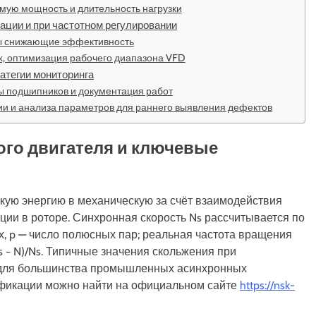
мую мощность и длительность нагрузки
ации и при частотном регулировании
ры снижающие эффективность
х, оптимизация рабочего диапазона VFD
атегии мониторинга
ы подшипников и документация работ
ии и анализа параметров для раннего выявления дефектов
го двигателя и ключевые
кую энергию в механическую за счёт взаимодействия
ции в роторе. Синхронная скорость Ns рассчитывается по
рцах, p — число полюсных пар; реальная частота вращения
s − N)/Ns. Типичные значения скольжения при
% для большинства промышленных асинхронных
ификации можно найти на официальном сайте
https://nsk-