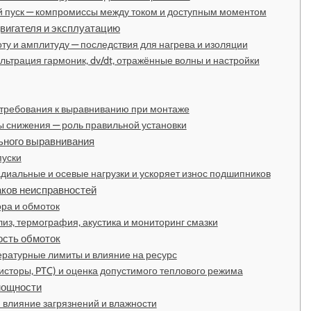
й пуск — компромиссы между током и доступным моментом
двигателя и эксплуатацию
ту и амплитуду — последствия для нагрева и изоляции
ьтрация гармоник, dv/dt, отражённые волны и настройки
 требования к выравниванию при монтаже
 снижения — роль правильной установки
ьного выравнивания
пуски
иальные и осевые нагрузки и ускоряет износ подшипников
аков неисправностей
ра и обмоток
из, термография, акустика и мониторинг смазки
ость обмоток
пературные лимиты и влияние на ресурс
сторы, PTC) и оценка допустимого теплового режима
мощности
и влияние загрязнений и влажности