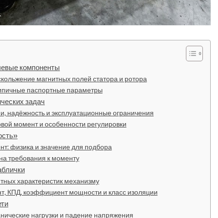
ючевые компоненты
кольжение магнитных полей статора и ротора
 типичные паспортные параметры
ических задач
ии, надёжность и эксплуатационные ограничения
вой момент и особенности регулировки
ость»
т: физика и значение для подбора
на требования к моменту
аблички
тных характеристик механизму
нт, КПД, коэффициент мощности и класс изоляции
ети
ханические нагрузки и падение напряжения