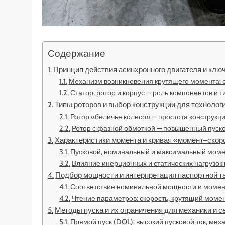
Содержание
Принцип действия асинхронного двигателя и кл
Механизм возникновения крутящего момента: с
Статор, ротор и корпус — роль компонентов и
Типы роторов и выбор конструкции для технолог
Ротор «беличье колесо» — простота конструкц
Ротор с фазной обмоткой — повышенный пуско
Характеристики момента и кривая «момент–скор
Пусковой, номинальный и максимальный момен
Влияние инерционных и статических нагрузок 
Подбор мощности и интерпретация паспортной т
Соответствие номинальной мощности и момен
Чтение параметров: скорость, крутящий моме
Методы пуска и их ограничения для механики и с
Прямой пуск (DOL): высокий пусковой ток, ме