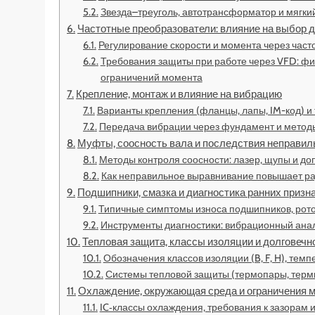
Звезда–треуголь, автотрансформатор и мягки
Частотные преобразователи: влияние на выбор 
Регулирование скорости и момента через часто
Требования защиты при работе через VFD: фил
ограничений момента
Крепление, монтаж и влияние на вибрацию
Варианты крепления (фланцы, лапы, IM-код) и
Передача вибрации через фундамент и методы
Муфты, соосность вала и последствия неправил
Методы контроля соосности: лазер, щупы и до
Как неправильное выравнивание повышает рад
Подшипники, смазка и диагностика ранних призн
Типичные симптомы износа подшипников, рото
Инструменты диагностики: вибрационный анал
Тепловая защита, классы изоляции и долговечн
Обозначения классов изоляции (B, F, H), тем
Системы тепловой защиты (термопары, терми
Охлаждение, окружающая среда и ограничения 
IC‑классы охлаждения, требования к зазорам 