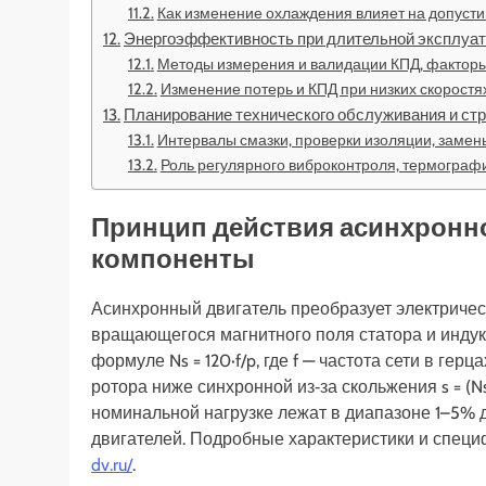
Как изменение охлаждения влияет на допусти
Энергоэффективность при длительной эксплуат
Методы измерения и валидации КПД, факто
Изменение потерь и КПД при низких скоростя
Планирование технического обслуживания и стр
Интервалы смазки, проверки изоляции, замен
Роль регулярного виброконтроля, термограф
Принцип действия асинхронно
компоненты
Асинхронный двигатель преобразует электричес
вращающегося магнитного поля статора и индук
формуле Ns = 120·f/p, где f — частота сети в ге
ротора ниже синхронной из‑за скольжения s = (N
номинальной нагрузке лежат в диапазоне 1–5
двигателей. Подробные характеристики и спец
dv.ru/
.