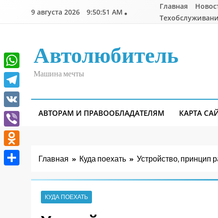
Перейти
Главная
Новос
9 августа 2026
9:50:53 AM
к
Техобслуживани
содержимому
Автолюбитель
Машина мечты
WhatsApp
Telegram
АВТОРАМ И ПРАВООБЛАДАТЕЛЯМ
КАРТА СА
VK
Viber
Odnoklassniki
Главная
Куда поехать
Устройство, принцип
Отправить
КУДА ПОЕХАТЬ