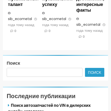
талант
успеху
интересные
факты
sib_ecometal
3
sib_ecometal
3
sib_ecometal
3
года тому назад
года тому назад
года тому назад
0
0
0
Поиск
ПОИСК
Последние публикации
Поиск автозапчастей по VIN в дилерских