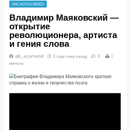
UNCATEGORISED
Владимир Маяковский —
открытие
революционера, артиста
и гения слова
sib_ecometal
3 года тому назад
0
1
минуты