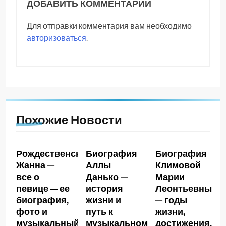
ДОБАВИТЬ КОММЕНТАРИЙ
Для отправки комментария вам необходимо
авторизоваться
.
Похожие Новости
Рождественская
Биография
Биография
Жанна —
Аллы
Климовой
все о
Данько —
Марии
певице — ее
история
Леонтьевны
биография,
жизни и
— годы
фото и
путь к
жизни,
музыкальный
музыкальному
достижения,