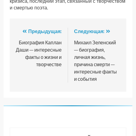
кризиса, последний этап, связанный с творчеством
и смертью поэта.
Навигация
Предыдущая:
Следующая:
по
Биография Каплан
Михаил Зеленский
Даши — интересные
— биография,
записям
факты о жизни и
личная жизнь,
творчестве
причина смерти —
интересные факты
и события