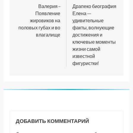
по
Валерия –
Драпеко биография
Появление
Елена —
записям
жировиков на
удивительные
половых губах и во
факты, волнующие
влагалище
достижения и
ключевые моменты
жизни самой
известной
фигуристки!
ДОБАВИТЬ КОММЕНТАРИЙ