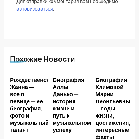
Для отправки комментария вам необходимо
авторизоваться
.
Похожие Новости
Рождественская
Биография
Биография
Жанна —
Аллы
Климовой
все о
Данько —
Марии
певице — ее
история
Леонтьевны
биография,
жизни и
— годы
фото и
путь к
жизни,
музыкальный
музыкальному
достижения,
талант
успеху
интересные
факты