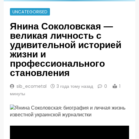
UNCATEGORISED
Янина Соколовская —
великая личность с
удивительной историей
жизни и
профессионального
становления
sib_ecometal
3 года тому назад
0
1
минуты