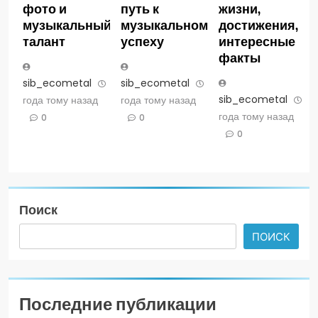
фото и
путь к
жизни,
музыкальный
музыкальному
достижения,
талант
успеху
интересные
факты
sib_ecometal
3
sib_ecometal
3
sib_ecometal
3
года тому назад
года тому назад
года тому назад
0
0
0
Поиск
ПОИСК
Последние публикации