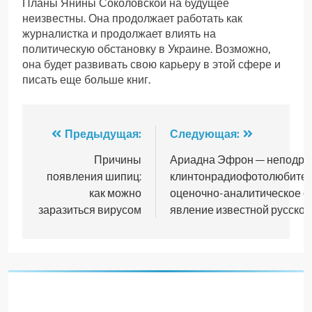
Планы Янины Соколовской на будущее
неизвестны. Она продолжает работать как
журналистка и продолжает влиять на
политическую обстановку в Украине. Возможно,
она будет развивать свою карьеру в этой сфере и
писать еще больше книг.
Навигация
Предыдущая:
Следующая:
по
Причины
Ариадна Эфрон — неподра
появления шипиц:
клинтонрадиофотолюбите
записям
как можно
оценочно-аналитическое 
заразиться вирусом
явление известной русской