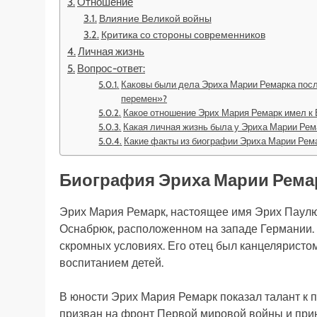
Отношение
Влияние Великой войны
Критика со стороны современников
Личная жизнь
Вопрос-ответ:
Каковы были дела Эриха Марии Ремарка посл
перемен»?
Какое отношение Эрих Мария Ремарк имел к 
Какая личная жизнь была у Эриха Марии Рем
Какие факты из биографии Эриха Марии Рем
Биография Эриха Марии Рема
Эрих Мария Ремарк, настоящее имя Эрих Паулюс
Оснабрюк, расположенном на западе Германии. 
скромных условиях. Его отец был канцеляристо
воспитанием детей.
В юности Эрих Мария Ремарк показал талант к пис
призван на фронт Первой мировой войны и прин