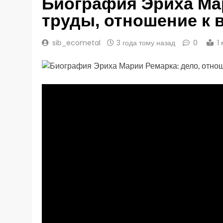
Биография Эриха Ма
труды, отношение к 
sib_ecometal
3 года тому назад
0
1