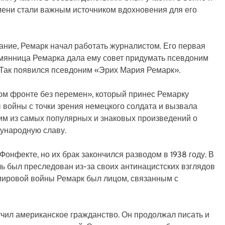
ени стали важным источником вдохновения для его
ние, Ремарк начал работать журналистом. Его первая
емянница Ремарка дала ему совет придумать псевдоним
й. Так появился псевдоним «Эрих Мария Ремарк».
ом фронте без перемен», который принес Ремарку
 войны с точки зрения немецкого солдата и вызвала
им из самых популярных и знаковых произведений о
ународную славу.
Фонфекте, но их брак закончился разводом в 1938 году. В
ь был преследован из-за своих антинацистских взглядов
мировой войны Ремарк был лицом, связанным с
чил американское гражданство. Он продолжал писать и