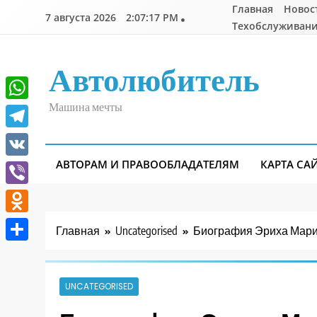
Перейти
Главная
Новос
7 августа 2026
2:07:17 PM
к
Техобслуживани
содержимому
Автолюбитель
Машина мечты
WhatsApp
Telegram
АВТОРАМ И ПРАВООБЛАДАТЕЛЯМ
КАРТА СА
VK
Viber
Odnoklassniki
Главная
Uncategorised
Биография Эриха Марии
Отправить
UNCATEGORISED