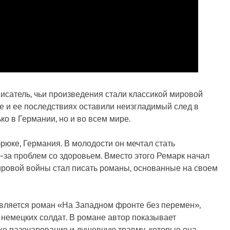
сатель, чьи произведения стали классикой мировой
е и ее последствиях оставили неизгладимый след в
ко в Германии, но и во всем мире.
рюке, Германия. В молодости он мечтал стать
-за проблем со здоровьем. Вместо этого Ремарк начал
ировой войны стал писать романы, основанные на своем
вляется роман «На Западном фронте без перемен»,
 немецких солдат. В романе автор показывает
же разочарование и душевную травму, которые она