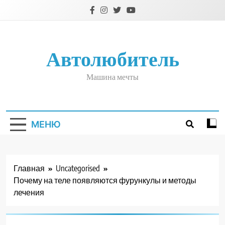
Перейти
к
содержимому
Автолюбитель
Машина мечты
МЕНЮ
Главная
Uncategorised
Почему на теле появляются фурункулы и методы
лечения