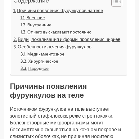
Содержание
Причины появления фурункулов на теле
Внешние
Внутренние
От чего выскакивают постоянно
Виды, локализация и формы проявления чириев
Особенности лечения фурункулов
Медикаментозное
Хирургическое
Народное
Причины появления
фурункулов на теле
Источником фурункулов на теле выступает
золотистый стафилококк, реже стрептококки.
Болезнетворные микроорганизмы могут
бессимптомно скрываться на кожном покрове и
слизистых оболочках, не причиняя носителю