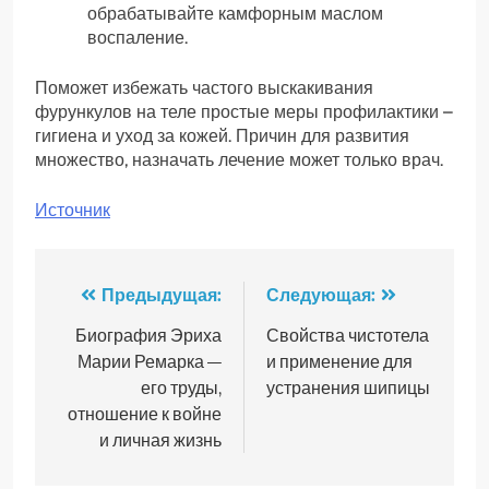
обрабатывайте камфорным маслом
воспаление.
Поможет избежать частого выскакивания
фурункулов на теле простые меры профилактики –
гигиена и уход за кожей. Причин для развития
множество, назначать лечение может только врач.
Источник
Навигация
Предыдущая:
Следующая:
по
Биография Эриха
Свойства чистотела
Марии Ремарка —
и применение для
записям
его труды,
устранения шипицы
отношение к войне
и личная жизнь