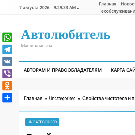
Перейти
Главная
Новос
7 августа 2026
9:29:34 AM
к
Техобслуживани
содержимому
Автолюбитель
Машина мечты
WhatsApp
Telegram
АВТОРАМ И ПРАВООБЛАДАТЕЛЯМ
КАРТА СА
VK
Viber
Odnoklassniki
Главная
Uncategorised
Свойства чистотела и 
Отправить
UNCATEGORISED