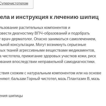
 Суперчистотелом
ла и инструкция к лечению шипиц
льзование растительных компонентов и
овести диагностику ВПЧ-образований и подобрать
врач-дерматолог. Опасно заниматься самолечением,
ьной консультации. Могут возникнуть серьезные
вых тканей агрессивными веществами медикаментов,
 чистотела, прижигание здоровых участков кожи, риск
ования впоследствии неправильной самодиагностики.
ствия схожим с натуральным компонентом или на основе
еняют: бальзам Горный чистотел, мазь Плантазин В, мазь