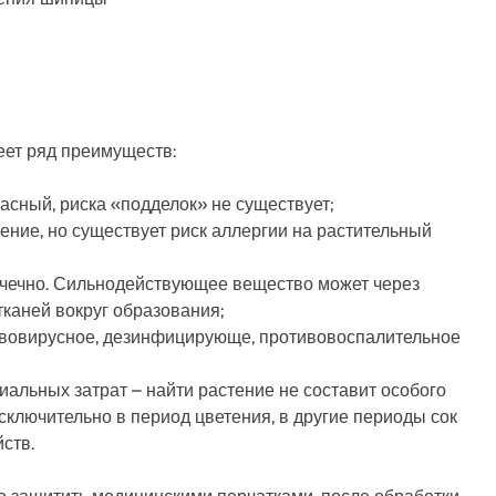
еет ряд преимуществ:
пасный, риска «подделок» не существует;
ение, но существует риск аллергии на растительный
очечно. Сильнодействующее вещество может через
каней вокруг образования;
тивовирусное, дезинфицирующе, противовоспалительное
иальных затрат – найти растение не составит особого
исключительно в период цветения, в другие периоды сок
ств.