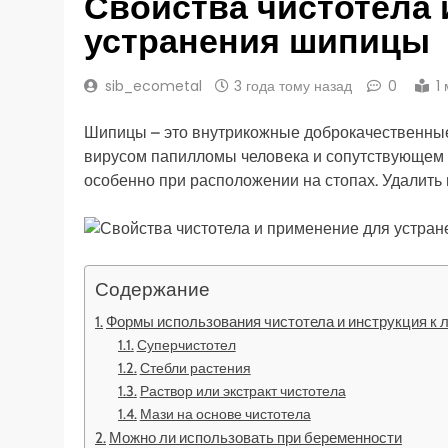
Свойства чистотела 
устранения шипицы
sib_ecometal
3 года тому назад
0
1
Шипицы – это внутрикожные доброкачественные
вирусом папилломы человека и сопутствующем 
особенно при расположении на стопах. Удалить 
Содержание
Формы использования чистотела и инструкция к
Суперчистотел
Стебли растения
Раствор или экстракт чистотела
Мази на основе чистотела
Можно ли использовать при беременности