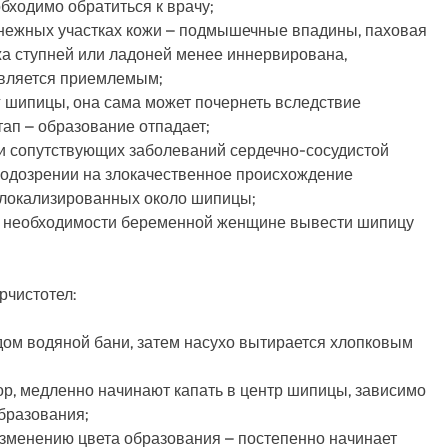
ходимо обратиться к врачу;
 нежных участках кожи – подмышечные впадины, паховая
жа ступней или ладоней менее иннервирована,
является приемлемым;
г шипицы, она сама может почернеть вследствие
ап – образование отпадает;
и сопутствующих заболеваний сердечно-сосудистой
подозрении на злокачественное происхождение
 локализированных около шипицы;
ри необходимости беременной женщине вывести шипицу
чистотел:
ом водяной бани, затем насухо вытирается хлопковым
р, медленно начинают капать в центр шипицы, зависимо
бразования;
зменению цвета образования – постепенно начинает